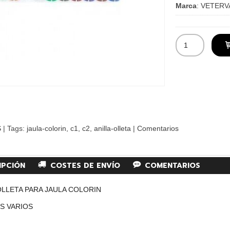
Marca
:
VETERV
S
|
Tags:
jaula-colorin
c1
c2
anilla-olleta
|
Comentarios
IPCIÓN
COSTES DE ENVÍO
COMENTARIOS
OLLETA PARA JAULA COLORIN
S VARIOS