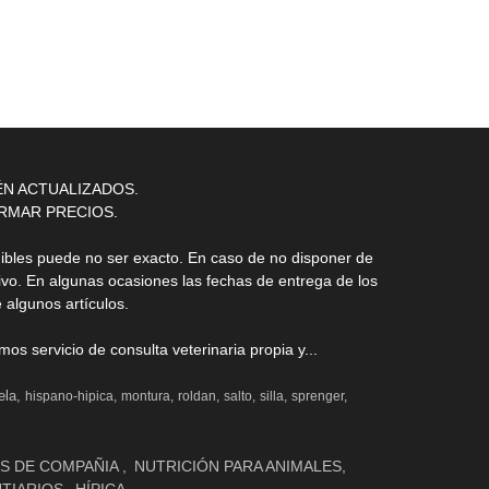
ÉN ACTUALIZADOS.
RMAR PRECIOS.
nibles puede no ser exacto. En caso de no disponer de
ivo. En algunas ocasiones las fechas de entrega de los
 algunos artículos.
s servicio de consulta veterinaria propia y...
ela
hispano-hipica
montura
roldan
salto
silla
sprenger
S DE COMPAÑIA
NUTRICIÓN PARA ANIMALES
NTIARIOS
HÍPICA