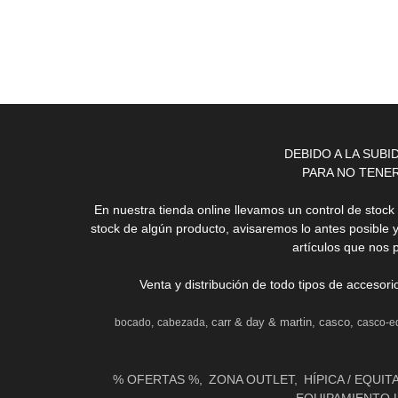
DEBIDO A LA SUB
PARA NO TENE
En nuestra tienda online llevamos un control de stoc
stock de algún producto, avisaremos lo antes posible 
artículos que nos 
Venta y distribución de todo tipos de accesor
carr & day & martin
casco
bocado
cabezada
casco-e
% OFERTAS %
ZONA OUTLET
HÍPICA / EQUIT
EQUIPAMIENTO 