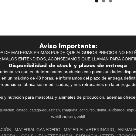
Aviso Importante:
IDA DE MATERIAS PRIMAS PUEDE QUE ALGUNOS PRECIOS NO EST
R MALOS ENTENDIDOS, ACONSEJAMOS QUE LLAMAN PARA CONFI
Disponibilidad de stock y plazos de entrega
k orientativo que en determinados productos con pocas unidades dispo
y en un máximo de 48 horas, e informamos del plazo de entrega definit
proporciona fabrica son modificadas, y nos retrasamos en la entrega de
ios y nutrición para mascotas y animales de producción, además ofrecemo
el-dorado
espu
quitacion
catago
catago-equestrian
chaqueta
concurso
doma
waldhausen
zaldi
ACIÓN
MATERIAL GANADERO
MATERIAL VETERINARIO
ANIMALE
LABORAL
CONSULTA VETERINARIA
FARMACIA. VETER. / ZOOSA