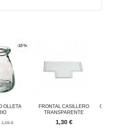
-10 %
 OLLETA
FRONTAL CASILLERO
COLLAR CADE
RIO
TRANSPARENTE
2,70
€
1,30 €
1,05 €