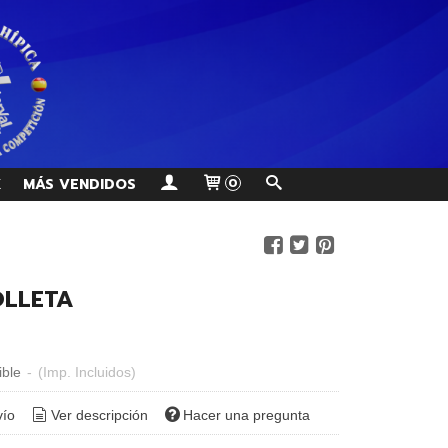
K
MÁS VENDIDOS
0
OLLETA
ible
-
(Imp. Incluidos)
vío
Ver descripción
Hacer una pregunta