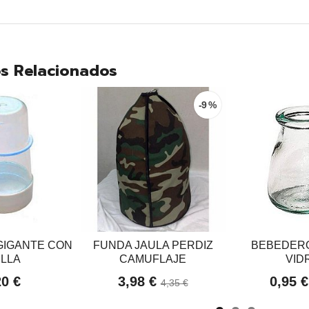
s Relacionados
-9 %
GIGANTE CON
FUNDA JAULA PERDIZ
BEBEDERO
ILLA
CAMUFLAJE
VID
20 €
3,98 €
0,95 
4,35 €