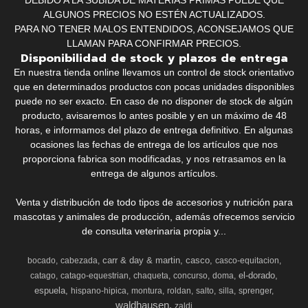
DEBIDO A LA SUBIDA DE MATERIAS PRIMAS PUEDE QUE
ALGUNOS PRECIOS NO ESTÉN ACTUALIZADOS.
PARA NO TENER MALOS ENTENDIDOS, ACONSEJAMOS QUE
LLAMAN PARA CONFIRMAR PRECIOS.
Disponibilidad de stock y plazos de entrega
En nuestra tienda online llevamos un control de stock orientativo
que en determinados productos con pocas unidades disponibles
puede no ser exacto. En caso de no disponer de stock de algún
producto, avisaremos lo antes posible y en un máximo de 48
horas, e informamos del plazo de entrega definitivo. En algunas
ocasiones las fechas de entrega de los artículos que nos
proporciona fabrica son modificadas, y nos retrasamos en la
entrega de algunos artículos.
Venta y distribución de todo tipos de accesorios y nutrición para
mascotas y animales de producción, además ofrecemos servicio
de consulta veterinaria propia y...
carr & day & martin
casco
bocado
cabezada
casco-equitacion
el-dorado
catago
catago-equestrian
chaqueta
concurso
doma
espuela
hispano-hipica
montura
roldan
salto
silla
sprenger
waldhausen
zaldi