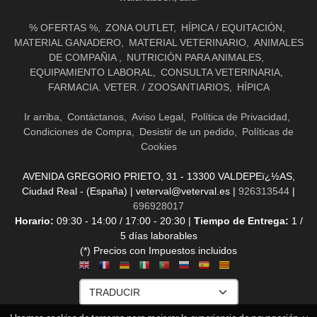
% OFERTAS %
ZONA OUTLET
HÍPICA / EQUITACIÓN
MATERIAL GANADERO
MATERIAL VETERINARIO
ANIMALES
DE COMPAÑIA
NUTRICIÓN PARA ANIMALES
EQUIPAMIENTO LABORAL
CONSULTA VETERINARIA
FARMACIA. VETER. / ZOOSANTIARIOS
HÍPICA
Ir arriba
Contáctanos
Aviso Legal
Política de Privacidad
Condiciones de Compra
Desistir de un pedido
Políticas de
Cookies
AVENIDA GREGORIO PRIETO, 31 - 13300 VALDEPEï¿½AS,
Ciudad Real - (España) | veterval@veterval.es |
926313544
|
696928017
Horario:
09:30 - 14:00 / 17:00 - 20:30 |
Tiempo de Entrega:
1 /
5 días laborables
(*) Precios con Impuestos incluidos