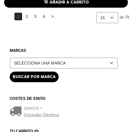
AÑADIR A CARRITO
<
1
2
3
4
>
de 79
MARCAS
COSTES DE ENVÍO
GRATIS *
Consultar Destinos
TU CARRITO (0)