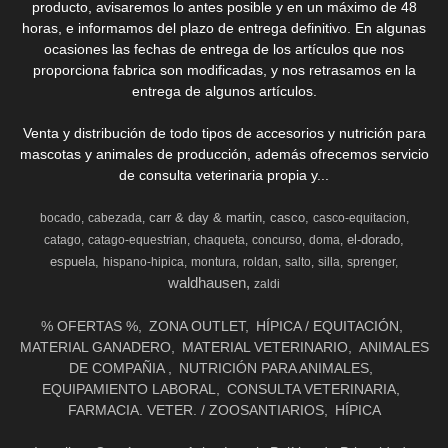
producto, avisaremos lo antes posible y en un máximo de 48
horas, e informamos del plazo de entrega definitivo. En algunas
ocasiones las fechas de entrega de los artículos que nos
proporciona fabrica son modificadas, y nos retrasamos en la
entrega de algunos artículos.
Venta y distribución de todo tipos de accesorios y nutrición para
mascotas y animales de producción, además ofrecemos servicio
de consulta veterinaria propia y...
carr & day & martin
casco
bocado
cabezada
casco-equitacion
el-dorado
catago
catago-equestrian
chaqueta
concurso
doma
espuela
hispano-hipica
montura
roldan
salto
silla
sprenger
waldhausen
zaldi
% OFERTAS %
ZONA OUTLET
HÍPICA / EQUITACIÓN
MATERIAL GANADERO
MATERIAL VETERINARIO
ANIMALES
DE COMPAÑIA
NUTRICIÓN PARA ANIMALES
EQUIPAMIENTO LABORAL
CONSULTA VETERINARIA
FARMACIA. VETER. / ZOOSANTIARIOS
HÍPICA