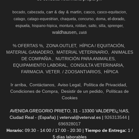
carr & day & martin
casco
bocado
cabezada
casco-equitacion
el-dorado
catago
catago-equestrian
chaqueta
concurso
doma
espuela
hispano-hipica
montura
roldan
salto
silla
sprenger
waldhausen
zaldi
% OFERTAS %
ZONA OUTLET
HÍPICA / EQUITACIÓN
MATERIAL GANADERO
MATERIAL VETERINARIO
ANIMALES
DE COMPAÑIA
NUTRICIÓN PARA ANIMALES
EQUIPAMIENTO LABORAL
CONSULTA VETERINARIA
FARMACIA. VETER. / ZOOSANTIARIOS
HÍPICA
Ir arriba
Contáctanos
Aviso Legal
Política de Privacidad
Condiciones de Compra
Desistir de un pedido
Políticas de
Cookies
AVENIDA GREGORIO PRIETO, 31 - 13300 VALDEPEï¿½AS,
Ciudad Real - (España) | veterval@veterval.es |
926313544
|
696928017
Horario:
09:30 - 14:00 / 17:00 - 20:30 |
Tiempo de Entrega:
1 /
5 días laborables