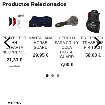
Productos Relacionados
-10 %
PROTECTOR
MANTA LANA
CEPILLO
PROTECTOR
HH
HORSE
PARA CRIN Y
TRASEROS
ESPARTA
GUARD
COLA
FIR-TECH
NEOPRENO...
HORSE
29,95 €
58,00 €
GUARD
21,33 €
7,00 €
23,70 €
MARCAS