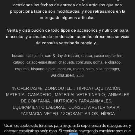
ocasiones las fechas de entrega de los artículos que nos
proporciona fabrica son modificadas, y nos retrasamos en la
entrega de algunos artículos.
Venta y distribución de todo tipos de accesorios y nutrición para
mascotas y animales de producción, además ofrecemos servicio
de consulta veterinaria propia y...
carr & day & martin
casco
bocado
cabezada
casco-equitacion
el-dorado
catago
catago-equestrian
chaqueta
concurso
doma
espuela
hispano-hipica
montura
roldan
salto
silla
sprenger
waldhausen
zaldi
% OFERTAS %
ZONA OUTLET
HÍPICA / EQUITACIÓN
MATERIAL GANADERO
MATERIAL VETERINARIO
ANIMALES
DE COMPAÑIA
NUTRICIÓN PARA ANIMALES
EQUIPAMIENTO LABORAL
CONSULTA VETERINARIA
FARMACIA. VETER. / ZOOSANTIARIOS
HÍPICA
Usamos cookies de terceros para mejorar la experiencia de navegación, y
Ir arriba
Contáctanos
Aviso Legal
Política de Privacidad
obtener estadísticas anónimas. Si continúa navegando consideramos que
Condiciones de Compra
Desistir de un pedido
Políticas de