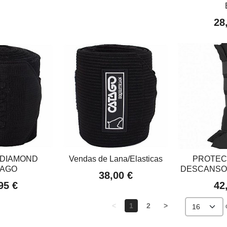
28
 DIAMOND
Vendas de Lana/Elasticas
PROTEC
TAGO
DESCANSO, 
38,00 €
95 €
42
<
1
2
>
d