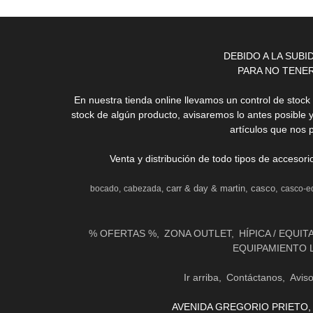
DEBIDO A LA SUB
PARA NO TENE
En nuestra tienda online llevamos un control de stoc
stock de algún producto, avisaremos lo antes posible 
artículos que nos 
Venta y distribución de todo tipos de accesor
carr & day & martin
casco
bocado
cabezada
casco-e
% OFERTAS %
ZONA OUTLET
HÍPICA / EQUIT
EQUIPAMIENTO 
Ir arriba
Contáctanos
Avis
AVENIDA GREGORIO PRIETO, 31 