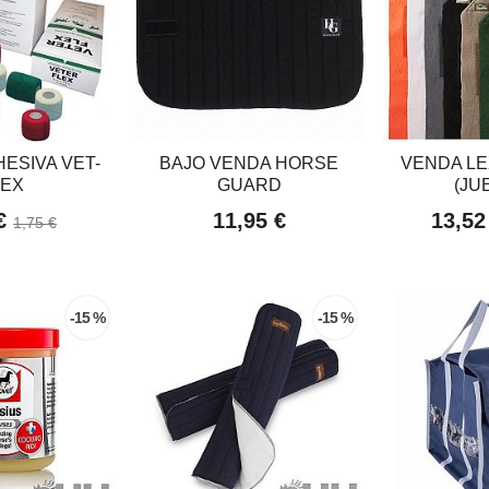
ESIVA VET-
BAJO VENDA HORSE
VENDA LE
LEX
GUARD
(JU
 €
11,95 €
13,52
1,75 €
-15 %
-15 %