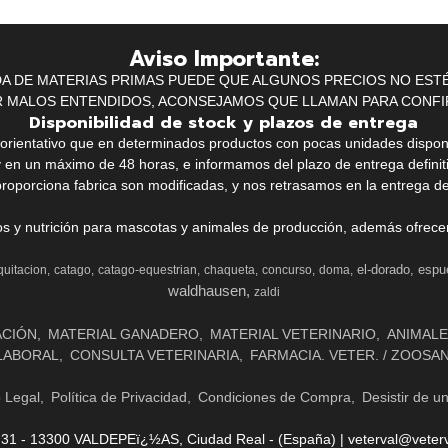
Aviso Importante:
IDA DE MATERIAS PRIMAS PUEDE QUE ALGUNOS PRECIOS NO EST
R MALOS ENTENDIDOS, ACONSEJAMOS QUE LLAMAN PARA CONFI
Disponibilidad de stock y plazos de entrega
k orientativo que en determinados productos con pocas unidades dispo
y en un máximo de 48 horas, e informamos del plazo de entrega definit
proporciona fabrica son modificadas, y nos retrasamos en la entrega de
ios y nutrición para mascotas y animales de producción, además ofrecemo
el-dorado
espu
quitacion
catago
catago-equestrian
chaqueta
concurso
doma
waldhausen
zaldi
ACIÓN
MATERIAL GANADERO
MATERIAL VETERINARIO
ANIMALE
LABORAL
CONSULTA VETERINARIA
FARMACIA. VETER. / ZOOSA
o Legal
Política de Privacidad
Condiciones de Compra
Desistir de u
- 13300 VALDEPEï¿½AS, Ciudad Real - (España) | veterval@veterv