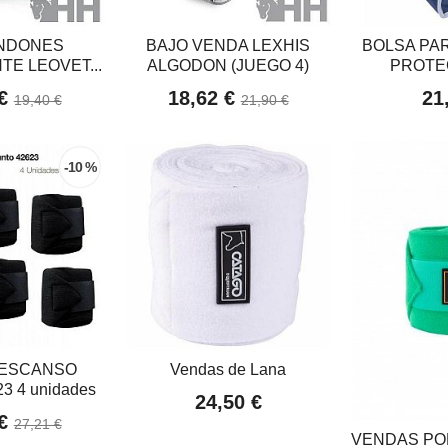
ENDONES
BAJO VENDA LEXHIS
BOLSA PA
E LEOVET...
ALGODON (JUEGO 4)
PROTE
 €
18,62 €
21
19,40 €
21,90 €
-10 %
DESCANSO
Vendas de Lana
3 4 unidades
24,50 €
 €
27,21 €
VENDAS PO