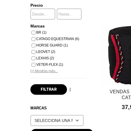
Precio
Marcas
BR (1)
CATAGO EQUESTRIAN (6)
HORSE GUARD (1)
LEOVET (2)
LEXHIS (2)
VETER-FLEX (1)
[+] Mostrás más...
|
VENDAS
CA
37,
MARCAS