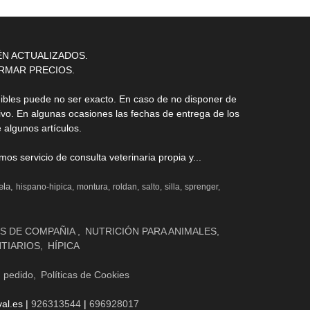
ÉN ACTUALIZADOS.
RMAR PRECIOS.
nibles puede no ser exacto. En caso de no disponer de
ivo. En algunas ocasiones las fechas de entrega de los
 algunos artículos.
s servicio de consulta veterinaria propia y...
ela
hispano-hipica
montura
roldan
salto
silla
sprenger
S DE COMPAÑIA
NUTRICIÓN PARA ANIMALES
NTIARIOS
HÍPICA
n pedido
Políticas de Cookies
al.es |
926313544
|
696928017