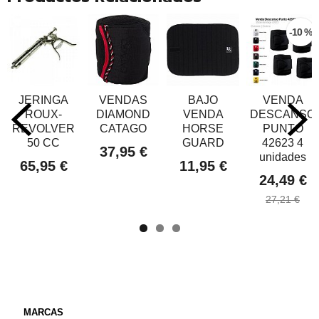
-10 %
JERINGA
VENDAS
BAJO
VENDA
ROUX-
DIAMOND
VENDA
DESCANSO
REVOLVER
CATAGO
HORSE
PUNTO
50 CC
GUARD
42623 4
37,95 €
unidades
65,95 €
11,95 €
24,49 €
27,21 €
MARCAS