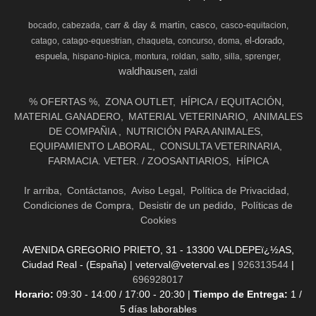
carr & day & martin
casco
bocado
cabezada
casco-equitacion
el-dorado
catago
catago-equestrian
chaqueta
concurso
doma
espuela
hispano-hipica
montura
roldan
salto
silla
sprenger
waldhausen
zaldi
% OFERTAS %
ZONA OUTLET
HÍPICA / EQUITACIÓN
MATERIAL GANADERO
MATERIAL VETERINARIO
ANIMALES
DE COMPAÑIA
NUTRICIÓN PARA ANIMALES
EQUIPAMIENTO LABORAL
CONSULTA VETERINARIA
FARMACIA. VETER. / ZOOSANTIARIOS
HÍPICA
Ir arriba
Contáctanos
Aviso Legal
Política de Privacidad
Condiciones de Compra
Desistir de un pedido
Políticas de
Cookies
AVENIDA GREGORIO PRIETO, 31 - 13300 VALDEPEï¿½AS,
Ciudad Real - (España) | veterval@veterval.es |
926313544
|
696928017
Horario:
09:30 - 14:00 / 17:00 - 20:30 |
Tiempo de Entrega:
1 /
5 días laborables