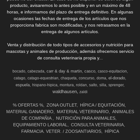
producto, avisaremos lo antes posible y en un máximo de 48
horas, e informamos del plazo de entrega definitivo. En algunas
ocasiones las fechas de entrega de los artículos que nos
proporciona fabrica son modificadas, y nos retrasamos en la
entrega de algunos artículos.
Venta y distribución de todo tipos de accesorios y nutrición para
mascotas y animales de producción, además ofrecemos servicio
de consulta veterinaria propia y...
carr & day & martin
casco
bocado
cabezada
casco-equitacion
el-dorado
catago
catago-equestrian
chaqueta
concurso
doma
espuela
hispano-hipica
montura
roldan
salto
silla
sprenger
waldhausen
zaldi
% OFERTAS %
ZONA OUTLET
HÍPICA / EQUITACIÓN
MATERIAL GANADERO
MATERIAL VETERINARIO
ANIMALES
DE COMPAÑIA
NUTRICIÓN PARA ANIMALES
EQUIPAMIENTO LABORAL
CONSULTA VETERINARIA
FARMACIA. VETER. / ZOOSANTIARIOS
HÍPICA