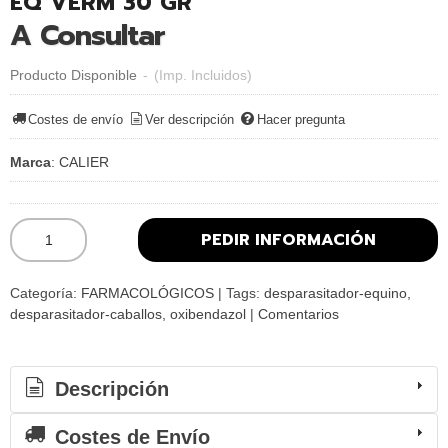
EQ VERM 30 GR
A Consultar
Producto Disponible
-
(Imp. Incluidos)
Costes de envío
Ver descripción
Hacer pregunta
Marca
:
CALIER
PEDIR INFORMACIÓN
Categoría:
FARMACOLÓGICOS
|
Tags:
desparasitador-equino
desparasitador-caballos
oxibendazol
|
Comentarios
Descripción
Costes de Envío