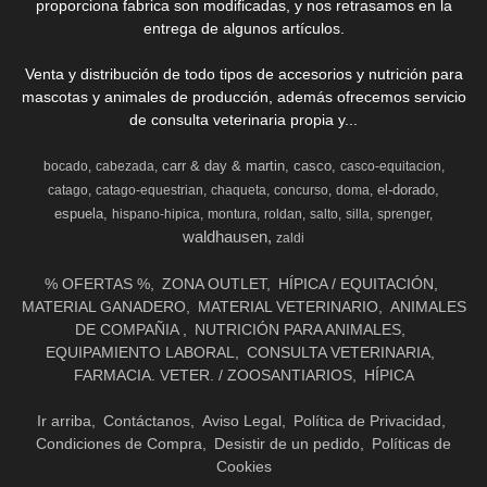
proporciona fabrica son modificadas, y nos retrasamos en la
entrega de algunos artículos.
Venta y distribución de todo tipos de accesorios y nutrición para
mascotas y animales de producción, además ofrecemos servicio
de consulta veterinaria propia y...
carr & day & martin
casco
bocado
cabezada
casco-equitacion
el-dorado
catago
catago-equestrian
chaqueta
concurso
doma
espuela
hispano-hipica
montura
roldan
salto
silla
sprenger
waldhausen
zaldi
% OFERTAS %
ZONA OUTLET
HÍPICA / EQUITACIÓN
MATERIAL GANADERO
MATERIAL VETERINARIO
ANIMALES
DE COMPAÑIA
NUTRICIÓN PARA ANIMALES
EQUIPAMIENTO LABORAL
CONSULTA VETERINARIA
FARMACIA. VETER. / ZOOSANTIARIOS
HÍPICA
Ir arriba
Contáctanos
Aviso Legal
Política de Privacidad
Condiciones de Compra
Desistir de un pedido
Políticas de
Cookies