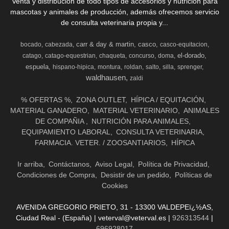
Venta y distribución de todo tipos de accesorios y nutrición para
mascotas y animales de producción, además ofrecemos servicio
de consulta veterinaria propia y...
carr & day & martin
casco
bocado
cabezada
casco-equitacion
el-dorado
catago
catago-equestrian
chaqueta
concurso
doma
espuela
hispano-hipica
montura
roldan
salto
silla
sprenger
waldhausen
zaldi
% OFERTAS %
ZONA OUTLET
HÍPICA / EQUITACIÓN
MATERIAL GANADERO
MATERIAL VETERINARIO
ANIMALES
DE COMPAÑIA
NUTRICIÓN PARA ANIMALES
EQUIPAMIENTO LABORAL
CONSULTA VETERINARIA
FARMACIA. VETER. / ZOOSANTIARIOS
HÍPICA
Ir arriba
Contáctanos
Aviso Legal
Política de Privacidad
Condiciones de Compra
Desistir de un pedido
Políticas de
Cookies
AVENIDA GREGORIO PRIETO, 31 - 13300 VALDEPEï¿½AS,
Ciudad Real - (España) | veterval@veterval.es |
926313544
|
696928017