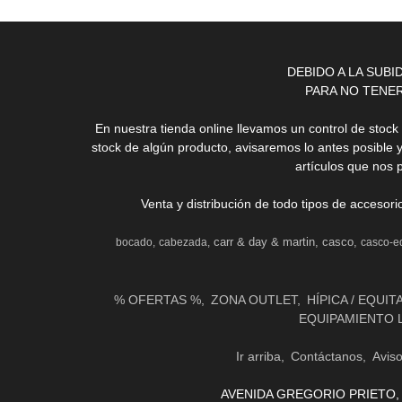
DEBIDO A LA SUB
PARA NO TENE
En nuestra tienda online llevamos un control de stoc
stock de algún producto, avisaremos lo antes posible 
artículos que nos 
Venta y distribución de todo tipos de accesor
carr & day & martin
casco
bocado
cabezada
casco-e
% OFERTAS %
ZONA OUTLET
HÍPICA / EQUIT
EQUIPAMIENTO 
Ir arriba
Contáctanos
Avis
AVENIDA GREGORIO PRIETO, 31 