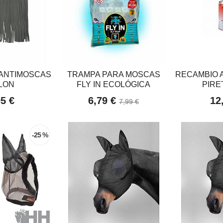
ANTIMOSCAS
TRAMPA PARA MOSCAS
RECAMBIO 
LON
FLY IN ECOLÓGICA
PIRET
95 €
6,79 €
12
7,99 €
-25 %