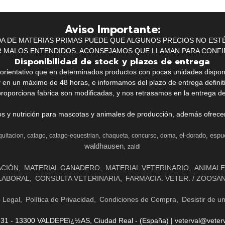
Aviso Importante:
IDA DE MATERIAS PRIMAS PUEDE QUE ALGUNOS PRECIOS NO EST
R MALOS ENTENDIDOS, ACONSEJAMOS QUE LLAMAN PARA CONFI
Disponibilidad de stock y plazos de entrega
k orientativo que en determinados productos con pocas unidades dispo
y en un máximo de 48 horas, e informamos del plazo de entrega definit
proporciona fabrica son modificadas, y nos retrasamos en la entrega de
ios y nutrición para mascotas y animales de producción, además ofrecemo
el-dorado
espu
quitacion
catago
catago-equestrian
chaqueta
concurso
doma
waldhausen
zaldi
ACIÓN
MATERIAL GANADERO
MATERIAL VETERINARIO
ANIMALE
LABORAL
CONSULTA VETERINARIA
FARMACIA. VETER. / ZOOSA
o Legal
Política de Privacidad
Condiciones de Compra
Desistir de u
- 13300 VALDEPEï¿½AS, Ciudad Real - (España) | veterval@veterv