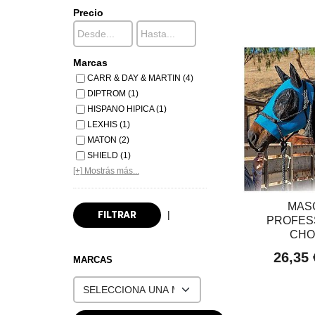
Precio
Marcas
CARR & DAY & MARTIN (4)
DIPTROM (1)
HISPANO HIPICA (1)
LEXHIS (1)
MATON (2)
SHIELD (1)
[+] Mostrás más...
MAS
|
PROFES
CHOI
26,35
MARCAS