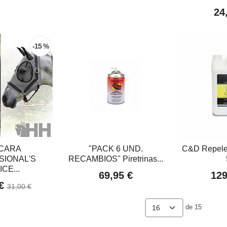
24
-15 %
CARA
"PACK 6 UND.
C&D Repel
SIONAL'S
RECAMBIOS" Piretrinas...
CE...
69,95 €
129
 €
31,00 €
de 15