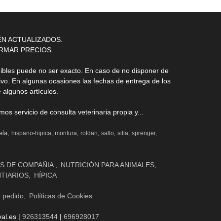
ÉN ACTUALIZADOS.
RMAR PRECIOS.
nibles puede no ser exacto. En caso de no disponer de
ivo. En algunas ocasiones las fechas de entrega de los
 algunos artículos.
s servicio de consulta veterinaria propia y...
ela
hispano-hipica
montura
roldan
salto
silla
sprenger
S DE COMPAÑIA
NUTRICIÓN PARA ANIMALES
NTIARIOS
HÍPICA
n pedido
Políticas de Cookies
al.es |
926313544
|
696928017