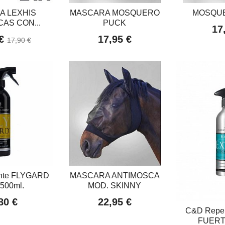
A LEXHIS
MASCARA MOSQUERO
MOSQU
AS CON...
PUCK
17
 €
17,95 €
17,90 €
nte FLYGARD
MASCARA ANTIMOSCA
 500ml.
MOD. SKINNY
80 €
22,95 €
C&D Repe
FUERTE