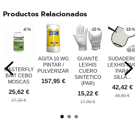
Productos Relacionados
-6 %
-15 %
-15 %
AGITA 10 WG
GUANTE
SUDADERO
PINTAR /
LEXHIS
LEXHIS PVC
MASTERFLY
PULVERIZAR
CUERO
PARA
BAIT CEBO
SINTETICO
SILLA...
157,95 €
MOSCAS
(PAR)
42,42 €
25,62 €
15,22 €
49,90 €
27,25 €
17,90 €