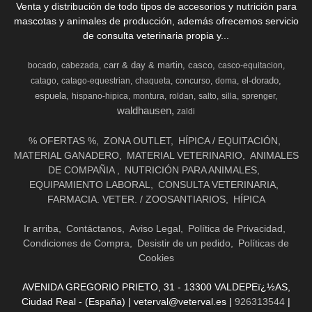
Venta y distribución de todo tipos de accesorios y nutrición para
mascotas y animales de producción, además ofrecemos servicio
de consulta veterinaria propia y...
carr & day & martin
casco
bocado
cabezada
casco-equitacion
el-dorado
catago
catago-equestrian
chaqueta
concurso
doma
espuela
hispano-hipica
montura
roldan
salto
silla
sprenger
waldhausen
zaldi
% OFERTAS %
ZONA OUTLET
HÍPICA / EQUITACIÓN
MATERIAL GANADERO
MATERIAL VETERINARIO
ANIMALES
DE COMPAÑIA
NUTRICIÓN PARA ANIMALES
EQUIPAMIENTO LABORAL
CONSULTA VETERINARIA
FARMACIA. VETER. / ZOOSANTIARIOS
HÍPICA
Ir arriba
Contáctanos
Aviso Legal
Política de Privacidad
Condiciones de Compra
Desistir de un pedido
Políticas de
Cookies
AVENIDA GREGORIO PRIETO, 31 - 13300 VALDEPEï¿½AS,
Ciudad Real - (España) | veterval@veterval.es |
926313544
|