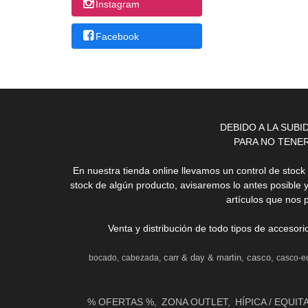
Instagram
Facebook
DEBIDO A LA SUB
PARA NO TENE
En nuestra tienda online llevamos un control de stoc
stock de algún producto, avisaremos lo antes posible 
artículos que nos 
Venta y distribución de todo tipos de accesor
carr & day & martin
casco
bocado
cabezada
casco-e
% OFERTAS %
ZONA OUTLET
HÍPICA / EQUIT