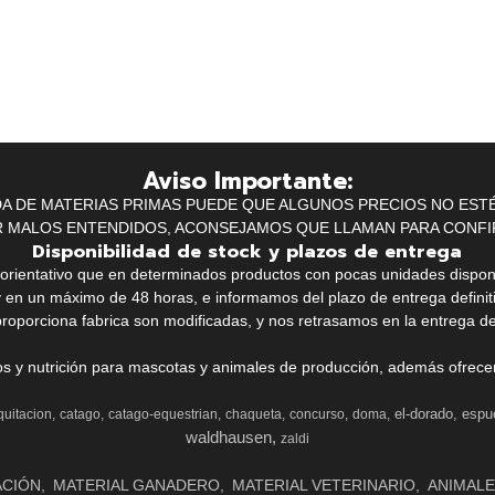
Aviso Importante:
IDA DE MATERIAS PRIMAS PUEDE QUE ALGUNOS PRECIOS NO EST
R MALOS ENTENDIDOS, ACONSEJAMOS QUE LLAMAN PARA CONFI
Disponibilidad de stock y plazos de entrega
k orientativo que en determinados productos con pocas unidades dispo
y en un máximo de 48 horas, e informamos del plazo de entrega definit
proporciona fabrica son modificadas, y nos retrasamos en la entrega de
ios y nutrición para mascotas y animales de producción, además ofrecemo
el-dorado
espu
quitacion
catago
catago-equestrian
chaqueta
concurso
doma
waldhausen
zaldi
ACIÓN
MATERIAL GANADERO
MATERIAL VETERINARIO
ANIMALE