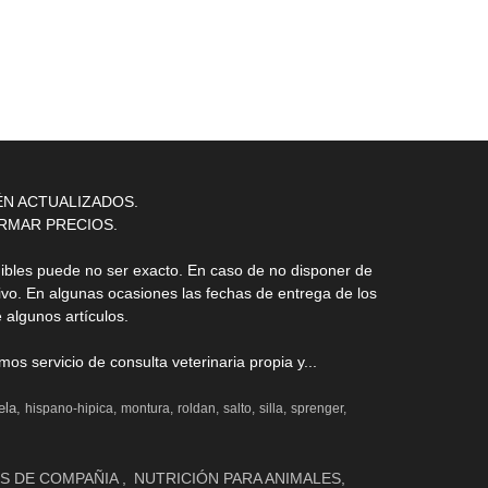
ÉN ACTUALIZADOS.
RMAR PRECIOS.
nibles puede no ser exacto. En caso de no disponer de
ivo. En algunas ocasiones las fechas de entrega de los
 algunos artículos.
s servicio de consulta veterinaria propia y...
ela
hispano-hipica
montura
roldan
salto
silla
sprenger
S DE COMPAÑIA
NUTRICIÓN PARA ANIMALES