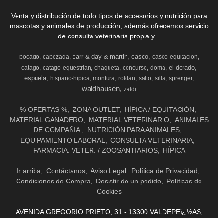
Venta y distribución de todo tipos de accesorios y nutrición para
mascotas y animales de producción, además ofrecemos servicio
de consulta veterinaria propia y...
carr & day & martin
casco
bocado
cabezada
casco-equitacion
el-dorado
catago
catago-equestrian
chaqueta
concurso
doma
espuela
hispano-hipica
montura
roldan
salto
silla
sprenger
waldhausen
zaldi
% OFERTAS %
ZONA OUTLET
HÍPICA / EQUITACIÓN
MATERIAL GANADERO
MATERIAL VETERINARIO
ANIMALES
DE COMPAÑIA
NUTRICIÓN PARA ANIMALES
EQUIPAMIENTO LABORAL
CONSULTA VETERINARIA
FARMACIA. VETER. / ZOOSANTIARIOS
HÍPICA
Ir arriba
Contáctanos
Aviso Legal
Política de Privacidad
Condiciones de Compra
Desistir de un pedido
Políticas de
Cookies
AVENIDA GREGORIO PRIETO, 31 - 13300 VALDEPEï¿½AS,