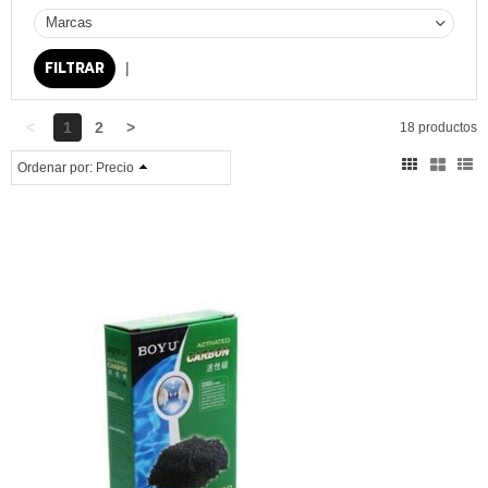
Marcas
|
<
1
2
>
18 productos
Ordenar por:
Precio