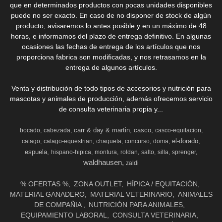
que en determinados productos con pocas unidades disponibles
puede no ser exacto. En caso de no disponer de stock de algún
producto, avisaremos lo antes posible y en un máximo de 48
horas, e informamos del plazo de entrega definitivo. En algunas
ocasiones las fechas de entrega de los artículos que nos
proporciona fabrica son modificadas, y nos retrasamos en la
entrega de algunos artículos.
Venta y distribución de todo tipos de accesorios y nutrición para
mascotas y animales de producción, además ofrecemos servicio
de consulta veterinaria propia y...
carr & day & martin
casco
bocado
cabezada
casco-equitacion
el-dorado
catago
catago-equestrian
chaqueta
concurso
doma
espuela
hispano-hipica
montura
roldan
salto
silla
sprenger
waldhausen
zaldi
% OFERTAS %
ZONA OUTLET
HÍPICA / EQUITACIÓN
MATERIAL GANADERO
MATERIAL VETERINARIO
ANIMALES
DE COMPAÑIA
NUTRICIÓN PARA ANIMALES
EQUIPAMIENTO LABORAL
CONSULTA VETERINARIA