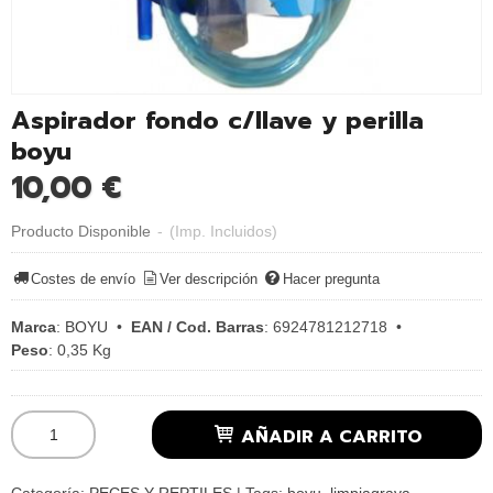
Aspirador fondo c/llave y perilla
boyu
10,00 €
Producto Disponible
-
(Imp. Incluidos)
Costes de envío
Ver descripción
Hacer pregunta
Marca
:
BOYU
•
EAN / Cod. Barras
:
6924781212718
•
Peso
:
0,35 Kg
AÑADIR A CARRITO