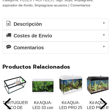
Categoría:
PECES Y REPTILES
|
Tags:
boyu
limpiagrava
aspirador-de-fondo
limpiagrava-acuarios
|
Comentarios
Descripción
Costes de Envío
Comentarios
Productos Relacionados
TORTUGUERA
Kit AQUA-
Kit AQUA-
Kit AQUA-
ECO DE
LED 33 con
LED PRO 25
LED PRO 45