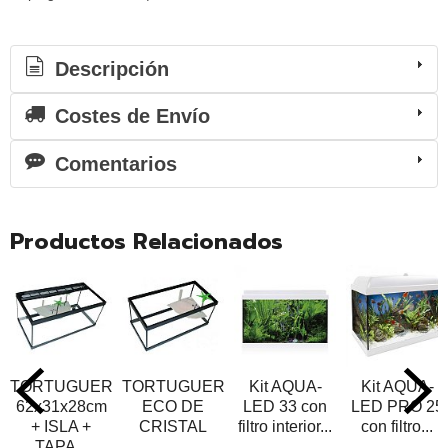
Descripción
Costes de Envío
Comentarios
Productos Relacionados
TORTUGUERA
TORTUGUERA
Kit AQUA-
Kit AQUA-
62x31x28cm
ECO DE
LED 33 con
LED PRO 25
+ ISLA +
CRISTAL
filtro interior...
con filtro...
TAPA...