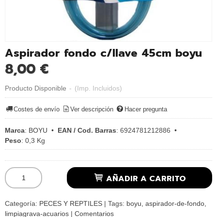
Aspirador fondo c/llave 45cm boyu
8,00 €
Producto Disponible
-
(Imp. Incluidos)
Costes de envío
Ver descripción
Hacer pregunta
Marca
:
BOYU
•
EAN / Cod. Barras
:
6924781212886
•
Peso
:
0,3 Kg
AÑADIR A CARRITO
Categoría:
PECES Y REPTILES
|
Tags:
boyu
aspirador-de-fondo
limpiagrava-acuarios
|
Comentarios