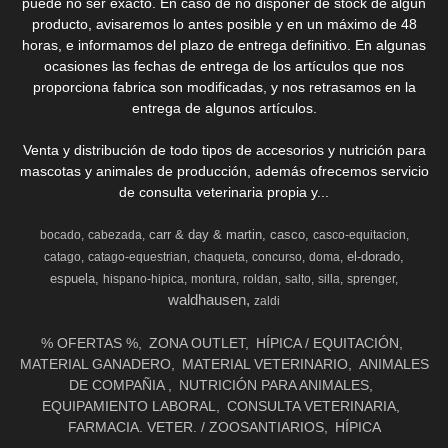
puede no ser exacto. En caso de no disponer de stock de algún
producto, avisaremos lo antes posible y en un máximo de 48
horas, e informamos del plazo de entrega definitivo. En algunas
ocasiones las fechas de entrega de los artículos que nos
proporciona fabrica son modificadas, y nos retrasamos en la
entrega de algunos artículos.
Venta y distribución de todo tipos de accesorios y nutrición para
mascotas y animales de producción, además ofrecemos servicio
de consulta veterinaria propia y...
carr & day & martin
casco
bocado
cabezada
casco-equitacion
el-dorado
catago
catago-equestrian
chaqueta
concurso
doma
espuela
hispano-hipica
montura
roldan
salto
silla
sprenger
waldhausen
zaldi
% OFERTAS %
ZONA OUTLET
HÍPICA / EQUITACIÓN
MATERIAL GANADERO
MATERIAL VETERINARIO
ANIMALES
DE COMPAÑIA
NUTRICIÓN PARA ANIMALES
EQUIPAMIENTO LABORAL
CONSULTA VETERINARIA
FARMACIA. VETER. / ZOOSANTIARIOS
HÍPICA