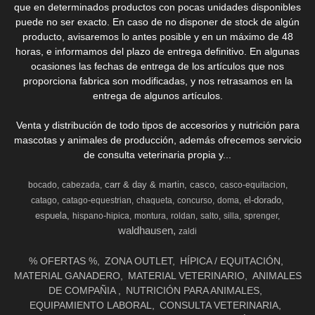
que en determinados productos con pocas unidades disponibles
puede no ser exacto. En caso de no disponer de stock de algún
producto, avisaremos lo antes posible y en un máximo de 48
horas, e informamos del plazo de entrega definitivo. En algunas
ocasiones las fechas de entrega de los artículos que nos
proporciona fabrica son modificadas, y nos retrasamos en la
entrega de algunos artículos.
Venta y distribución de todo tipos de accesorios y nutrición para
mascotas y animales de producción, además ofrecemos servicio
de consulta veterinaria propia y...
carr & day & martin
casco
bocado
cabezada
casco-equitacion
el-dorado
catago
catago-equestrian
chaqueta
concurso
doma
espuela
hispano-hipica
montura
roldan
salto
silla
sprenger
waldhausen
zaldi
% OFERTAS %
ZONA OUTLET
HÍPICA / EQUITACIÓN
MATERIAL GANADERO
MATERIAL VETERINARIO
ANIMALES
DE COMPAÑIA
NUTRICIÓN PARA ANIMALES
EQUIPAMIENTO LABORAL
CONSULTA VETERINARIA