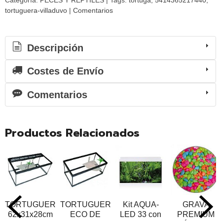
Categoría:
PECES Y REPTILES
|
Tags:
tortuga
5414365217440
tortuguera-villaduvo
|
Comentarios
Descripción
Costes de Envío
Comentarios
Productos Relacionados
TORTUGUERA
TORTUGUERA
Kit AQUA-
GRAVA
62x31x28cm
ECO DE
LED 33 con
PREMIUM