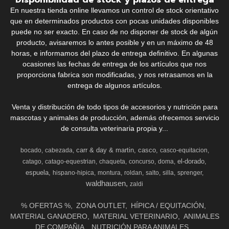
En nuestra tienda online llevamos un control de stock orientativo
que en determinados productos con pocas unidades disponibles
puede no ser exacto. En caso de no disponer de stock de algún
producto, avisaremos lo antes posible y en un máximo de 48
horas, e informamos del plazo de entrega definitivo. En algunas
ocasiones las fechas de entrega de los artículos que nos
proporciona fabrica son modificadas, y nos retrasamos en la
entrega de algunos artículos.
Venta y distribución de todo tipos de accesorios y nutrición para
mascotas y animales de producción, además ofrecemos servicio
de consulta veterinaria propia y...
carr & day & martin
casco
bocado
cabezada
casco-equitacion
el-dorado
catago
catago-equestrian
chaqueta
concurso
doma
espuela
hispano-hipica
montura
roldan
salto
silla
sprenger
waldhausen
zaldi
% OFERTAS %
ZONA OUTLET
HÍPICA / EQUITACIÓN
MATERIAL GANADERO
MATERIAL VETERINARIO
ANIMALES
DE COMPAÑIA
NUTRICIÓN PARA ANIMALES