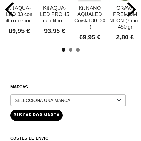
Kit AQUA-
Kit AQUA-
Kit NANO
GRAVA
LED 33 con
LED PRO 45
AQUALED
PREMIUM
filtro interior...
con filtro...
Crystal 30 (30
NEÓN (7 mm)
l)
450 gr
89,95 €
93,95 €
69,95 €
2,80 €
MARCAS
COSTES DE ENVÍO