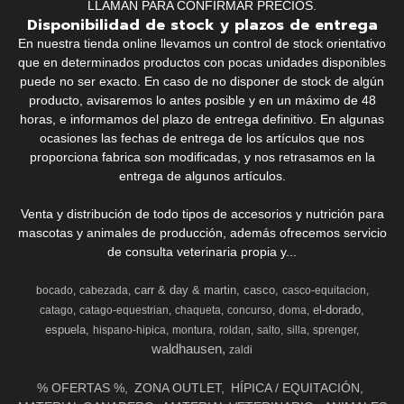
LLAMAN PARA CONFIRMAR PRECIOS.
Disponibilidad de stock y plazos de entrega
En nuestra tienda online llevamos un control de stock orientativo
que en determinados productos con pocas unidades disponibles
puede no ser exacto. En caso de no disponer de stock de algún
producto, avisaremos lo antes posible y en un máximo de 48
horas, e informamos del plazo de entrega definitivo. En algunas
ocasiones las fechas de entrega de los artículos que nos
proporciona fabrica son modificadas, y nos retrasamos en la
entrega de algunos artículos.
Venta y distribución de todo tipos de accesorios y nutrición para
mascotas y animales de producción, además ofrecemos servicio
de consulta veterinaria propia y...
carr & day & martin
casco
bocado
cabezada
casco-equitacion
el-dorado
catago
catago-equestrian
chaqueta
concurso
doma
espuela
hispano-hipica
montura
roldan
salto
silla
sprenger
waldhausen
zaldi
% OFERTAS %
ZONA OUTLET
HÍPICA / EQUITACIÓN