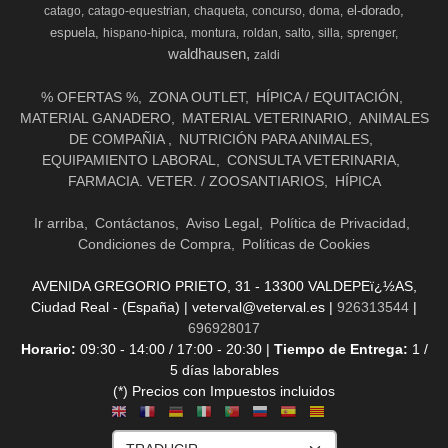
el-dorado
catago
catago-equestrian
chaqueta
concurso
doma
espuela
hispano-hipica
montura
roldan
salto
silla
sprenger
waldhausen
zaldi
% OFERTAS %
ZONA OUTLET
HÍPICA / EQUITACIÓN
MATERIAL GANADERO
MATERIAL VETERINARIO
ANIMALES
DE COMPAÑIA
NUTRICIÓN PARA ANIMALES
EQUIPAMIENTO LABORAL
CONSULTA VETERINARIA
FARMACIA. VETER. / ZOOSANTIARIOS
HÍPICA
Ir arriba
Contáctanos
Aviso Legal
Política de Privacidad
Condiciones de Compra
Políticas de Cookies
AVENIDA GREGORIO PRIETO, 31 - 13300 VALDEPEï¿½AS,
Ciudad Real - (España) | veterval@veterval.es |
926313544
|
696928017
Horario:
09:30 - 14:00 / 17:00 - 20:30 |
Tiempo de Entrega:
1 /
5 días laborables
(*) Precios con Impuestos incluidos