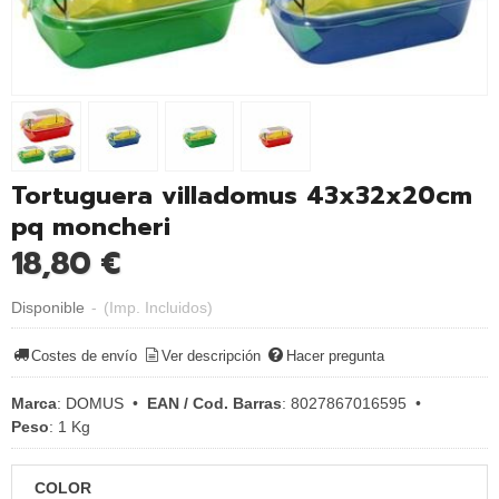
Tortuguera villadomus 43x32x20cm
pq moncheri
18,80 €
Disponible
-
(Imp. Incluidos)
Costes de envío
Ver descripción
Hacer pregunta
Marca
:
DOMUS
•
EAN / Cod. Barras
:
8027867016595
•
Peso
:
1 Kg
COLOR