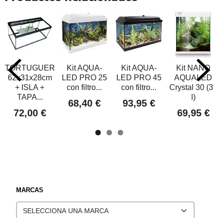
TORTUGUERA
Kit AQUA-
Kit AQUA-
Kit NANO
62x31x28cm
LED PRO 25
LED PRO 45
AQUALED
+ ISLA +
con filtro...
con filtro...
Crystal 30 (30
TAPA...
l)
68,40 €
93,95 €
72,00 €
69,95 €
MARCAS