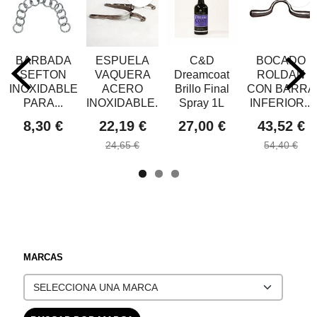
BARBADA
ESPUELA
C&D
BOCADO
SEFTON
VAQUERA
Dreamcoat
ROLDAN
INOXIDABLE
ACERO
Brillo Final
CON BARRA
PARA...
INOXIDABLE...
Spray 1L
INFERIOR...
8,30 €
22,19 €
27,00 €
43,52 €
24,65 €
54,40 €
MARCAS