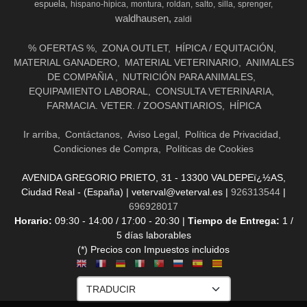
espuela
hispano-hipica
montura
roldan
salto
silla
sprenger
waldhausen
zaldi
% OFERTAS %
ZONA OUTLET
HÍPICA / EQUITACIÓN
MATERIAL GANADERO
MATERIAL VETERINARIO
ANIMALES
DE COMPAÑIA
NUTRICIÓN PARA ANIMALES
EQUIPAMIENTO LABORAL
CONSULTA VETERINARIA
FARMACIA. VETER. / ZOOSANTIARIOS
HÍPICA
Ir arriba
Contáctanos
Aviso Legal
Política de Privacidad
Condiciones de Compra
Políticas de Cookies
AVENIDA GREGORIO PRIETO, 31 - 13300 VALDEPEï¿½AS,
Ciudad Real - (España) | veterval@veterval.es |
926313544
|
696928017
Horario:
09:30 - 14:00 / 17:00 - 20:30 |
Tiempo de Entrega:
1 /
5 días laborables
(*) Precios con Impuestos incluidos