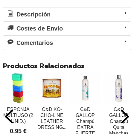
Descripción
Costes de Envío
Comentarios
Productos Relacionados
ESPONJA
C&D KO-
C&D
C&D
MULTIUSO (2
CHO-LINE
GALLOP
GALLOP
UNID.)
LEATHER
Champú
Champú
DRESSING...
EXTRA
Quita
0,95 €
FUERTE
Manchas