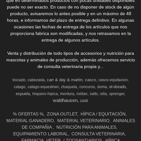
que en determinados productos con pocas unidades disponibles
puede no ser exacto. En caso de no disponer de stock de algún
producto, avisaremos lo antes posible y en un máximo de 48
horas, e informamos del plazo de entrega definitivo. En algunas
ocasiones las fechas de entrega de los artículos que nos
proporciona fabrica son modificadas, y nos retrasamos en la
entrega de algunos artículos.
Venta y distribución de todo tipos de accesorios y nutrición para
mascotas y animales de producción, además ofrecemos servicio
de consulta veterinaria propia y...
carr & day & martin
casco
bocado
cabezada
casco-equitacion
el-dorado
catago
catago-equestrian
chaqueta
concurso
doma
espuela
hispano-hipica
montura
roldan
salto
silla
sprenger
waldhausen
zaldi
% OFERTAS %
ZONA OUTLET
HÍPICA / EQUITACIÓN
MATERIAL GANADERO
MATERIAL VETERINARIO
ANIMALES
DE COMPAÑIA
NUTRICIÓN PARA ANIMALES
EQUIPAMIENTO LABORAL
CONSULTA VETERINARIA
FARMACIA. VETER. / ZOOSANTIARIOS
HÍPICA