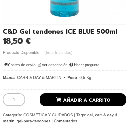
C&D Gel tendones ICE BLUE 500ml
18,50 €
Producto Disponible
-
(Imp. Incluidos)
Costes de envío
Ver descripción
Hacer pregunta
Marca
:
CARR & DAY & MARTIN
•
Peso
:
0,5 Kg
AÑADIR A CARRITO
Categoría:
COSMÉTICA Y CUIDADOS
|
Tags:
gel
carr & day &
martin
gel-para-tendones
|
Comentarios