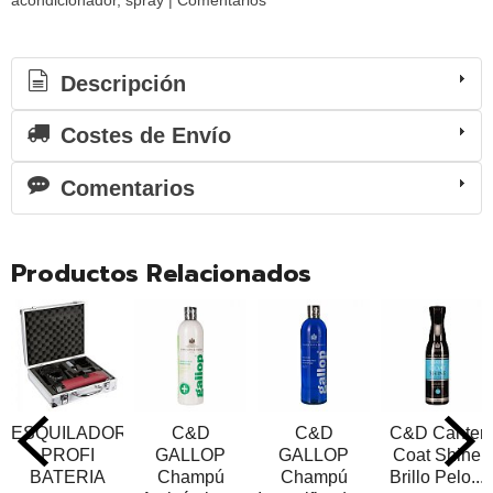
acondicionador
spray
|
Comentarios
Descripción
Costes de Envío
Comentarios
Productos Relacionados
ESQUILADORA
C&D
C&D
C&D Canter
PROFI
GALLOP
GALLOP
Coat Shine
BATERIA
Champú
Champú
Brillo Pelo...