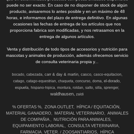
puede no ser exacto. En caso de no disponer de stock de algún
producto, avisaremos lo antes posible y en un máximo de 48
horas, e informamos del plazo de entrega definitivo. En algunas
ocasiones las fechas de entrega de los artículos que nos
proporciona fabrica son modificadas, y nos retrasamos en la
entrega de algunos artículos.
Venta y distribución de todo tipos de accesorios y nutrición para
mascotas y animales de producción, además ofrecemos servicio
de consulta veterinaria propia y...
carr & day & martin
casco
bocado
cabezada
casco-equitacion
el-dorado
catago
catago-equestrian
chaqueta
concurso
doma
espuela
hispano-hipica
montura
roldan
salto
silla
sprenger
waldhausen
zaldi
% OFERTAS %
ZONA OUTLET
HÍPICA / EQUITACIÓN
MATERIAL GANADERO
MATERIAL VETERINARIO
ANIMALES
DE COMPAÑIA
NUTRICIÓN PARA ANIMALES
EQUIPAMIENTO LABORAL
CONSULTA VETERINARIA
FARMACIA. VETER. / ZOOSANTIARIOS
HÍPICA