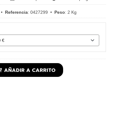
•
Referencia
:
0427299
•
Peso
:
2 Kg
AÑADIR A CARRITO