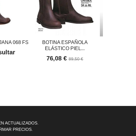
ANA 068 FS
BOTINA ESPAÑOLA
BOTAS TATTI
ELÁSTICO PIEL...
CLOSE CON
ultar
76,08 €
299,0
89,50 €
ÉN ACTUALIZADOS.
RMAR PRECIOS.