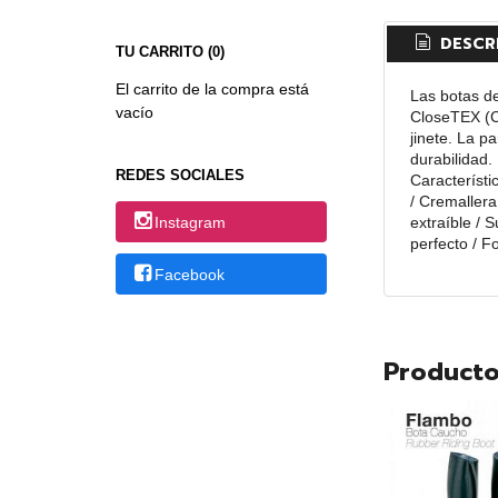
DESCR
TU CARRITO (0)
El carrito de la compra está
Las botas de
vacío
CloseTEX (C
jinete. La p
durabilidad.
REDES SOCIALES
Característi
/ Cremallera
extraíble / 
Instagram
perfecto / F
Facebook
Producto