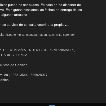
nibles puede no ser exacto. En caso de no disponer de
ivo. En algunas ocasiones las fechas de entrega de los
 algunos artículos.
s servicio de consulta veterinaria propia y...
ela
hispano-hipica
montura
roldan
salto
silla
sprenger
S DE COMPAÑIA
NUTRICIÓN PARA ANIMALES
NTIARIOS
HÍPICA
líticas de Cookies
al.es |
926313544
|
696928017
rables