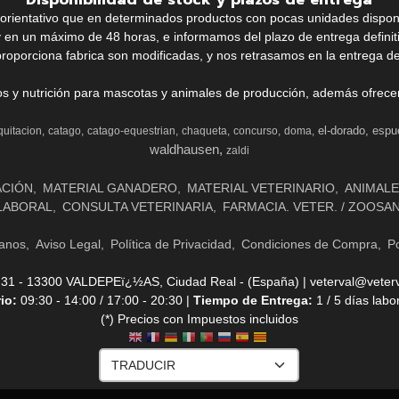
k orientativo que en determinados productos con pocas unidades dispo
y en un máximo de 48 horas, e informamos del plazo de entrega definit
proporciona fabrica son modificadas, y nos retrasamos en la entrega de
ios y nutrición para mascotas y animales de producción, además ofrecemo
el-dorado
espu
quitacion
catago
catago-equestrian
chaqueta
concurso
doma
waldhausen
zaldi
ACIÓN
MATERIAL GANADERO
MATERIAL VETERINARIO
ANIMALE
LABORAL
CONSULTA VETERINARIA
FARMACIA. VETER. / ZOOSA
anos
Aviso Legal
Política de Privacidad
Condiciones de Compra
Po
- 13300 VALDEPEï¿½AS, Ciudad Real - (España) | veterval@veterv
rio:
09:30 - 14:00 / 17:00 - 20:30 |
Tiempo de Entrega:
1 / 5 días labo
(*) Precios con Impuestos incluidos