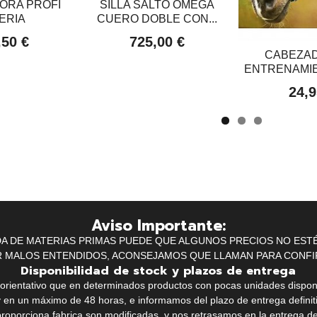
ORA PROFI
SILLA SALTO OMEGA
ERIA
CUERO DOBLE CON...
,50 €
725,00 €
CABEZAD
ENTRENAMIE
24,9
Aviso Importante:
IDA DE MATERIAS PRIMAS PUEDE QUE ALGUNOS PRECIOS NO EST
R MALOS ENTENDIDOS, ACONSEJAMOS QUE LLAMAN PARA CONFI
Disponibilidad de stock y plazos de entrega
k orientativo que en determinados productos con pocas unidades dispo
y en un máximo de 48 horas, e informamos del plazo de entrega definit
proporciona fabrica son modificadas, y nos retrasamos en la entrega de