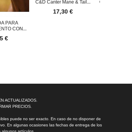
C&D Canter Mane & Tail...
C&D Repelent
5L
17,30 €
129,6
A PARA
NTO CON...
5 €
ÉN ACTUALIZADOS.
RMAR PRECIOS.
nibles puede no ser exacto. En caso de no disponer de
ivo. En algunas ocasiones las fechas de entrega de los
 algunos artículos.