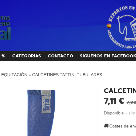
 %
CATEGORIAS
CONTACTO
SIGUENOS EN FACEBOO
/ EQUITACIÓN
»
CALCETINES TATTINI TUBULARES
CALCETI
7,11 €
7,9
Disponible
-
(Im
Costes de en