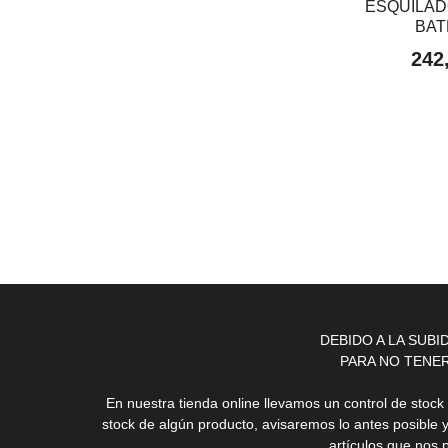
ESQUILAD
BAT
242
DEBIDO A LA SUB
PARA NO TENE
En nuestra tienda online llevamos un control de stoc
stock de algún producto, avisaremos lo antes posible 
artículos que nos 