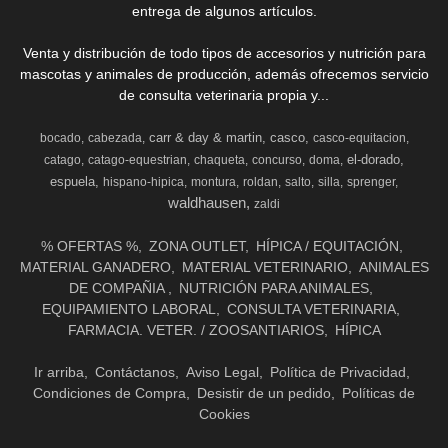
entrega de algunos artículos.
Venta y distribución de todo tipos de accesorios y nutrición para
mascotas y animales de producción, además ofrecemos servicio
de consulta veterinaria propia y...
carr & day & martin
casco
bocado
cabezada
casco-equitacion
el-dorado
catago
catago-equestrian
chaqueta
concurso
doma
espuela
hispano-hipica
montura
roldan
salto
silla
sprenger
waldhausen
zaldi
% OFERTAS %
ZONA OUTLET
HÍPICA / EQUITACIÓN
MATERIAL GANADERO
MATERIAL VETERINARIO
ANIMALES
DE COMPAÑIA
NUTRICIÓN PARA ANIMALES
EQUIPAMIENTO LABORAL
CONSULTA VETERINARIA
FARMACIA. VETER. / ZOOSANTIARIOS
HÍPICA
Ir arriba
Contáctanos
Aviso Legal
Política de Privacidad
Condiciones de Compra
Desistir de un pedido
Políticas de
Cookies