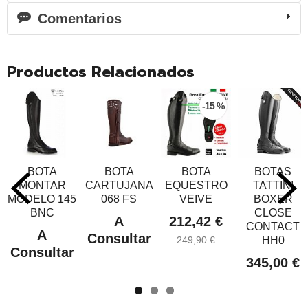
Comentarios
Productos Relacionados
-15 %
BOTA
BOTA
BOTA
BOTAS
MONTAR
CARTUJANA
EQUESTRO
TATTINI
MODELO 145
068 FS
VEIVE
BOXER
BNC
CLOSE
A
212,42 €
CONTACT
A
Consultar
249,90 €
HH0
Consultar
345,00 €