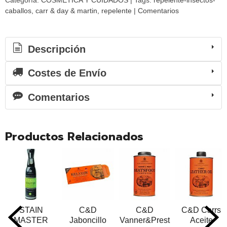
Categoría:
COSMÉTICA Y CUIDADOS
|
Tags:
repelente-insectos-
caballos
carr & day & martin
repelente
|
Comentarios
Descripción
Costes de Envío
Comentarios
Productos Relacionados
STAIN
C&D
C&D
C&D Carrs
MASTER
Jaboncillo
Vanner&Prest
Aceite