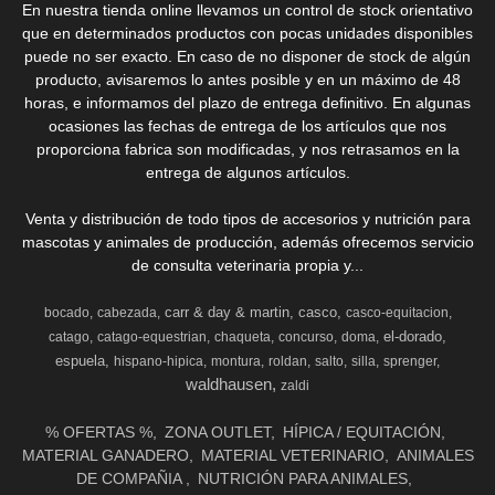
En nuestra tienda online llevamos un control de stock orientativo
que en determinados productos con pocas unidades disponibles
puede no ser exacto. En caso de no disponer de stock de algún
producto, avisaremos lo antes posible y en un máximo de 48
horas, e informamos del plazo de entrega definitivo. En algunas
ocasiones las fechas de entrega de los artículos que nos
proporciona fabrica son modificadas, y nos retrasamos en la
entrega de algunos artículos.
Venta y distribución de todo tipos de accesorios y nutrición para
mascotas y animales de producción, además ofrecemos servicio
de consulta veterinaria propia y...
carr & day & martin
casco
bocado
cabezada
casco-equitacion
el-dorado
catago
catago-equestrian
chaqueta
concurso
doma
espuela
hispano-hipica
montura
roldan
salto
silla
sprenger
waldhausen
zaldi
% OFERTAS %
ZONA OUTLET
HÍPICA / EQUITACIÓN
MATERIAL GANADERO
MATERIAL VETERINARIO
ANIMALES
DE COMPAÑIA
NUTRICIÓN PARA ANIMALES