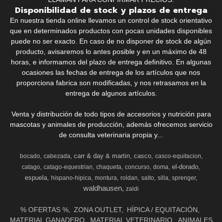
Disponibilidad de stock y plazos de entrega
En nuestra tienda online llevamos un control de stock orientativo
que en determinados productos con pocas unidades disponibles
puede no ser exacto. En caso de no disponer de stock de algún
producto, avisaremos lo antes posible y en un máximo de 48
horas, e informamos del plazo de entrega definitivo. En algunas
ocasiones las fechas de entrega de los artículos que nos
proporciona fabrica son modificadas, y nos retrasamos en la
entrega de algunos artículos.
Venta y distribución de todo tipos de accesorios y nutrición para
mascotas y animales de producción, además ofrecemos servicio
de consulta veterinaria propia y...
carr & day & martin
casco
bocado
cabezada
casco-equitacion
el-dorado
catago
catago-equestrian
chaqueta
concurso
doma
espuela
hispano-hipica
montura
roldan
salto
silla
sprenger
waldhausen
zaldi
% OFERTAS %
ZONA OUTLET
HÍPICA / EQUITACIÓN
MATERIAL GANADERO
MATERIAL VETERINARIO
ANIMALES