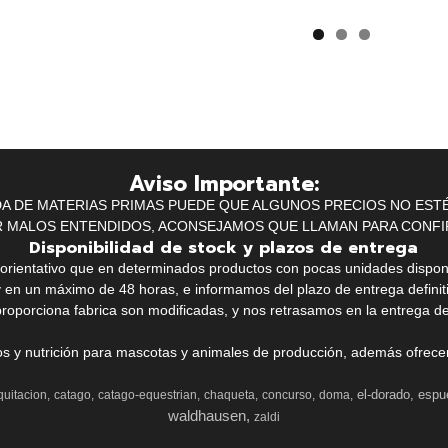
Aviso Importante:
IDA DE MATERIAS PRIMAS PUEDE QUE ALGUNOS PRECIOS NO EST
R MALOS ENTENDIDOS, ACONSEJAMOS QUE LLAMAN PARA CONFI
Disponibilidad de stock y plazos de entrega
k orientativo que en determinados productos con pocas unidades dispo
y en un máximo de 48 horas, e informamos del plazo de entrega definit
proporciona fabrica son modificadas, y nos retrasamos en la entrega de
ios y nutrición para mascotas y animales de producción, además ofrecemo
el-dorado
espu
quitacion
catago
catago-equestrian
chaqueta
concurso
doma
waldhausen
zaldi