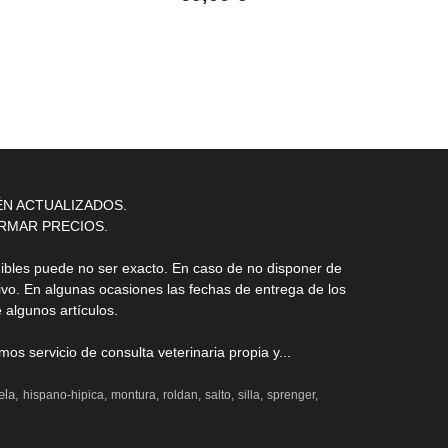
ÉN ACTUALIZADOS.
RMAR PRECIOS.
nibles puede no ser exacto. En caso de no disponer de
ivo. En algunas ocasiones las fechas de entrega de los
 algunos artículos.
s servicio de consulta veterinaria propia y...
ela
hispano-hipica
montura
roldan
salto
silla
sprenger