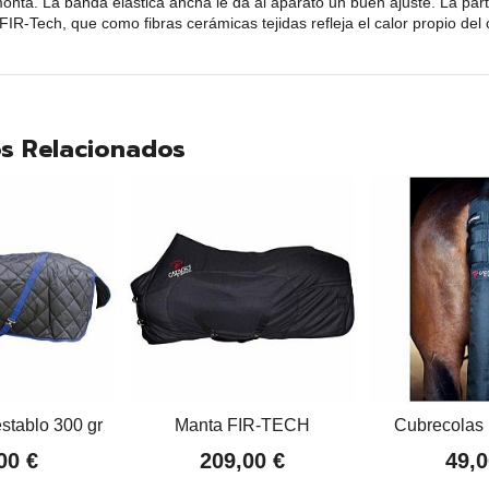
nta. La banda elástica ancha le da al aparato un buen ajuste. La parte p
o FIR-Tech, que como fibras cerámicas tejidas refleja el calor propio de
s Relacionados
stablo 300 gr
Manta FIR-TECH
Cubrecolas
00 €
209,00 €
49,0