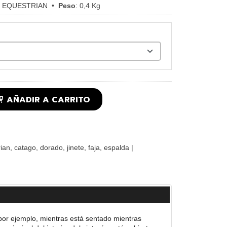
 EQUESTRIAN
•
Peso
:
0,4 Kg
AÑADIR A CARRITO
ian
catago
dorado
jinete
faja
espalda
|
or ejemplo, mientras está sentado mientras