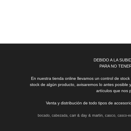
DEBIDO A LA SUB
PARA NO TENE
En nuestra tienda online llevamos un control de stoc
stock de algún producto, avisaremos lo antes posible 
artículos que nos 
Venta y distribución de todo tipos de accesor
carr & day & martin
casco
bocado
cabezada
casco-e