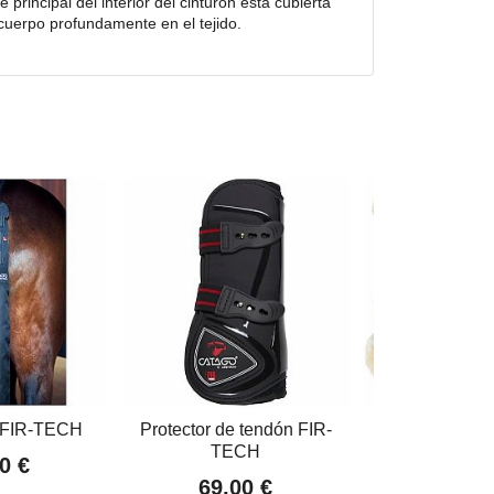
rincipal del interior del cinturón está cubierta
l cuerpo profundamente en el tejido.
 FIR-TECH
Protector de tendón FIR-
Protectores
TECH
0 €
59,95
69,00 €