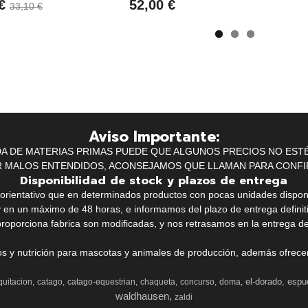
 €
52,00 €
33,10 €
Aviso Importante:
IDA DE MATERIAS PRIMAS PUEDE QUE ALGUNOS PRECIOS NO EST
R MALOS ENTENDIDOS, ACONSEJAMOS QUE LLAMAN PARA CONFI
Disponibilidad de stock y plazos de entrega
k orientativo que en determinados productos con pocas unidades dispo
y en un máximo de 48 horas, e informamos del plazo de entrega definit
proporciona fabrica son modificadas, y nos retrasamos en la entrega de
ios y nutrición para mascotas y animales de producción, además ofrecemo
el-dorado
espu
quitacion
catago
catago-equestrian
chaqueta
concurso
doma
waldhausen
zaldi