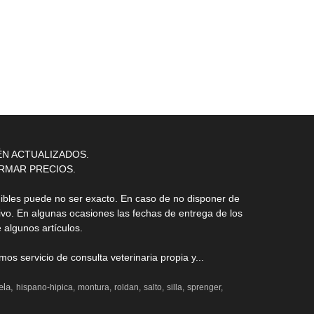
ÉN ACTUALIZADOS.
RMAR PRECIOS.
nibles puede no ser exacto. En caso de no disponer de
ivo. En algunas ocasiones las fechas de entrega de los
 algunos artículos.
s servicio de consulta veterinaria propia y...
ela
hispano-hipica
montura
roldan
salto
silla
sprenger