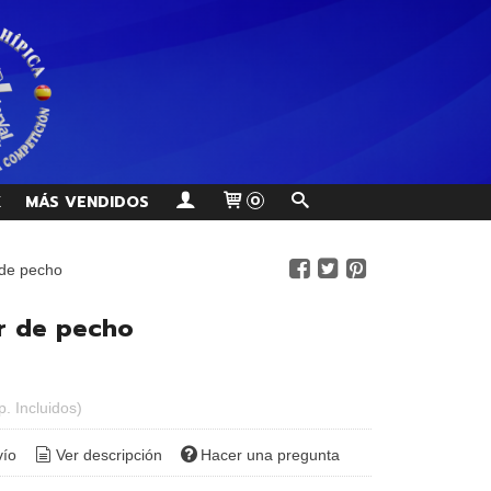
K
MÁS VENDIDOS
0
 de pecho
r de pecho
p. Incluidos)
vío
Ver descripción
Hacer una pregunta