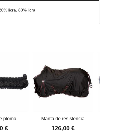
0% licra, 80% licra
e plomo
Manta de resistencia
Manta para est
0 €
126,00 €
84,00