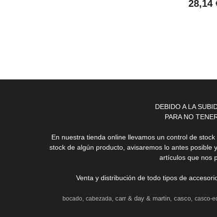
28,14
DEBIDO A LA SUB
PARA NO TENE
En nuestra tienda online llevamos un control de stoc
stock de algún producto, avisaremos lo antes posible 
artículos que nos 
Venta y distribución de todo tipos de accesor
carr & day & martin
casco
bocado
cabezada
casco-e