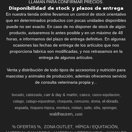
LLAMAN PARA CONFIRMAR PRECIOS.
Disponibilidad de stock y plazos de entrega
En nuestra tienda online llevamos un control de stock orientativo
que en determinados productos con pocas unidades disponibles
puede no ser exacto. En caso de no disponer de stock de algún
producto, avisaremos lo antes posible y en un máximo de 48
horas, e informamos del plazo de entrega definitivo. En algunas
ocasiones las fechas de entrega de los artículos que nos
proporciona fabrica son modificadas, y nos retrasamos en la
entrega de algunos artículos.
Venta y distribución de todo tipos de accesorios y nutrición para
mascotas y animales de producción, además ofrecemos servicio
de consulta veterinaria propia y...
carr & day & martin
casco
bocado
cabezada
casco-equitacion
el-dorado
catago
catago-equestrian
chaqueta
concurso
doma
espuela
hispano-hipica
montura
roldan
salto
silla
sprenger
waldhausen
zaldi
% OFERTAS %
ZONA OUTLET
HÍPICA / EQUITACIÓN