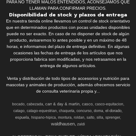
PARA NO TENER MALOS ENTENDIDOS, ACONSEJAMOS QUE
LLAMAN PARA CONFIRMAR PRECIOS.
Disponibilidad de stock y plazos de entrega
En nuestra tienda online llevamos un control de stock orientativo
que en determinados productos con pocas unidades disponibles
puede no ser exacto. En caso de no disponer de stock de algún
producto, avisaremos lo antes posible y en un máximo de 48
horas, e informamos del plazo de entrega definitivo. En algunas
ocasiones las fechas de entrega de los artículos que nos
proporciona fabrica son modificadas, y nos retrasamos en la
entrega de algunos artículos.
Venta y distribución de todo tipos de accesorios y nutrición para
mascotas y animales de producción, además ofrecemos servicio
de consulta veterinaria propia y...
carr & day & martin
casco
bocado
cabezada
casco-equitacion
el-dorado
catago
catago-equestrian
chaqueta
concurso
doma
espuela
hispano-hipica
montura
roldan
salto
silla
sprenger
waldhausen
zaldi