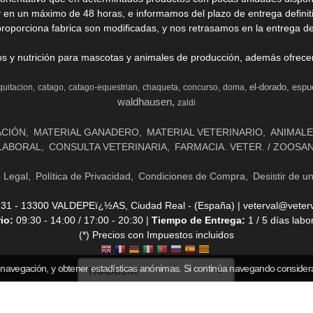
y en un máximo de 48 horas, e informamos del plazo de entrega definit
proporciona fabrica son modificadas, y nos retrasamos en la entrega de
ios y nutrición para mascotas y animales de producción, además ofrecemo
el-dorado
espu
quitacion
catago
catago-equestrian
chaqueta
concurso
doma
waldhausen
zaldi
ACIÓN
MATERIAL GANADERO
MATERIAL VETERINARIO
ANIMALE
LABORAL
CONSULTA VETERINARIA
FARMACIA. VETER. / ZOOSA
o Legal
Política de Privacidad
Condiciones de Compra
Desistir de u
- 13300 VALDEPEï¿½AS, Ciudad Real - (España) | veterval@veterv
rio:
09:30 - 14:00 / 17:00 - 20:30 |
Tiempo de Entrega:
1 / 5 días labo
(*) Precios con Impuestos incluidos
 navegación, y obtener estadísticas anónimas. Si continúa navegando consider
AL VETERVAL - TIENDA HÍPICA VETERVAL
- Copyright © 2026 [36714] - Con la tecnología de 