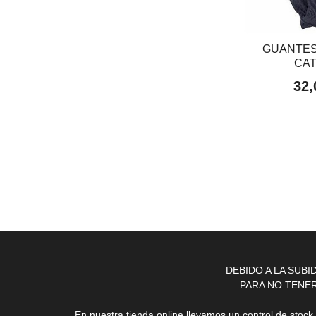
GUANTES
CA
32,
DEBIDO A LA SUB
PARA NO TENE
En nuestra tienda online llevamos un control de stoc