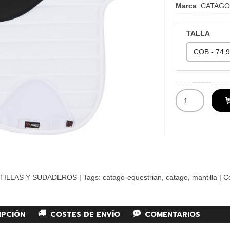
Marca
:
CATAGO
TALLA
TILLAS Y SUDADEROS
|
Tags:
catago-equestrian
catago
mantilla
|
C
IPCIÓN
COSTES DE ENVÍO
COMENTARIOS