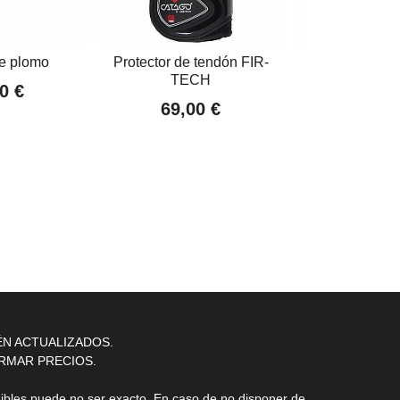
e plomo
Protector de tendón FIR-
Protector 
TECH
0 €
79,00
69,00 €
ÉN ACTUALIZADOS.
RMAR PRECIOS.
nibles puede no ser exacto. En caso de no disponer de