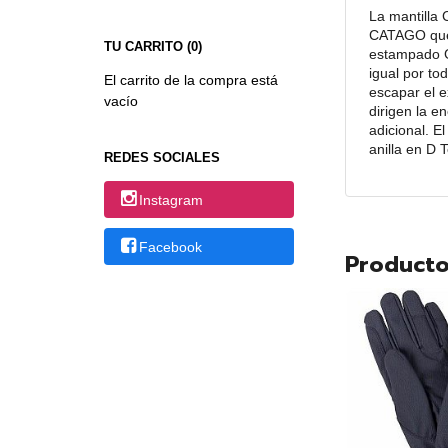
La mantilla 
CATAGO que e
TU CARRITO (0)
estampado Gr
igual por to
El carrito de la compra está
escapar el e
vacío
dirigen la e
adicional. E
anilla en D T
REDES SOCIALES
Instagram
Facebook
Producto