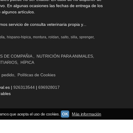
ivo. En algunas ocasiones las fechas de entrega de los
 algunos artículos.
s servicio de consulta veterinaria propia y...
ela
hispano-hipica
montura
roldan
salto
silla
sprenger
S DE COMPAÑIA
NUTRICIÓN PARA ANIMALES
NTIARIOS
HÍPICA
n pedido
Políticas de Cookies
al.es |
926313544
|
696928017
rables
amos que acepta el uso de cookies.
OK
Más información
Palbin.com