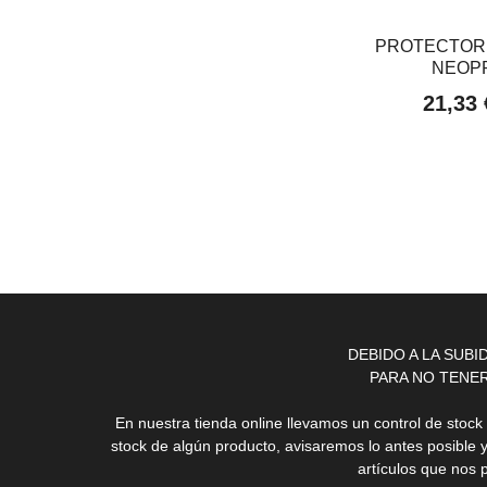
PROTECTOR
NEOPR
21,33
DEBIDO A LA SUB
PARA NO TENE
En nuestra tienda online llevamos un control de stoc
stock de algún producto, avisaremos lo antes posible 
artículos que nos 