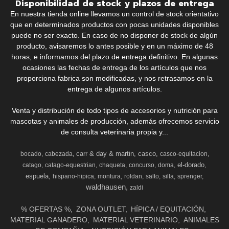
Disponibilidad de stock y plazos de entrega
En nuestra tienda online llevamos un control de stock orientativo
que en determinados productos con pocas unidades disponibles
puede no ser exacto. En caso de no disponer de stock de algún
producto, avisaremos lo antes posible y en un máximo de 48
horas, e informamos del plazo de entrega definitivo. En algunas
ocasiones las fechas de entrega de los artículos que nos
proporciona fabrica son modificadas, y nos retrasamos en la
entrega de algunos artículos.
Venta y distribución de todo tipos de accesorios y nutrición para
mascotas y animales de producción, además ofrecemos servicio
de consulta veterinaria propia y...
carr & day & martin
casco
bocado
cabezada
casco-equitacion
el-dorado
catago
catago-equestrian
chaqueta
concurso
doma
espuela
hispano-hipica
montura
roldan
salto
silla
sprenger
waldhausen
zaldi
% OFERTAS %
ZONA OUTLET
HÍPICA / EQUITACIÓN
MATERIAL GANADERO
MATERIAL VETERINARIO
ANIMALES