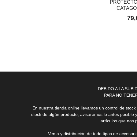
PROTECTO
CATAGO 
79,
DEBIDO A LA SUB
PARA NO TENE
En nuestra tienda online llevamos un control de stoc
stock de algún producto, avisaremos lo antes posible 
artículos que nos 
Venta y distribución de todo tipos de accesor