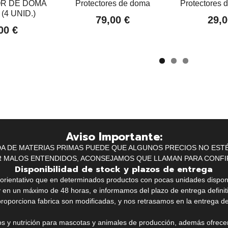
R DE DOMA
Protectores de doma
Protectores 
(4 UNID.)
79,00 €
29,0
00 €
Aviso Importante:
IDA DE MATERIAS PRIMAS PUEDE QUE ALGUNOS PRECIOS NO EST
R MALOS ENTENDIDOS, ACONSEJAMOS QUE LLAMAN PARA CONFI
Disponibilidad de stock y plazos de entrega
k orientativo que en determinados productos con pocas unidades dispo
y en un máximo de 48 horas, e informamos del plazo de entrega definit
proporciona fabrica son modificadas, y nos retrasamos en la entrega de
ios y nutrición para mascotas y animales de producción, además ofrecemo