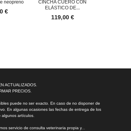
de neopreno
CINCHA CUERO CON
CHAQUETA 
ELÁSTICO DE...
SOFTSHELL
0 €
119,00 €
85,95
ÉN ACTUALIZADOS.
RMAR PRECIOS.
nibles puede no ser exacto. En caso de no disponer de
ivo. En algunas ocasiones las fechas de entrega de los
 algunos artículos.
s servicio de consulta veterinaria propia y...