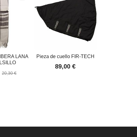
IBERA LANA
Pieza de cuello FIR-TECH
RECOG
LSILLO
PALA/HOR
89,00 €
€
24,26 €
20,30 €