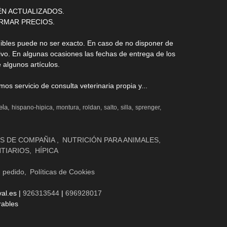
ÉN ACTUALIZADOS.
RMAR PRECIOS.
nibles puede no ser exacto. En caso de no disponer de
ivo. En algunas ocasiones las fechas de entrega de los
 algunos artículos.
s servicio de consulta veterinaria propia y...
ela
hispano-hipica
montura
roldan
salto
silla
sprenger
S DE COMPAÑIA
NUTRICIÓN PARA ANIMALES
NTIARIOS
HÍPICA
n pedido
Políticas de Cookies
al.es |
926313544
|
696928017
rables