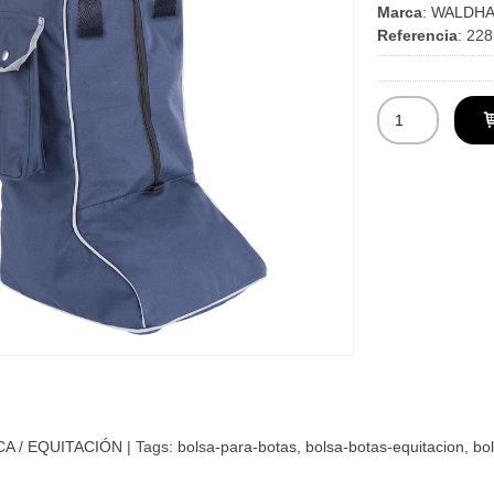
Marca
:
WALDH
Referencia
:
228
CA / EQUITACIÓN
|
Tags:
bolsa-para-botas
bolsa-botas-equitacion
bo