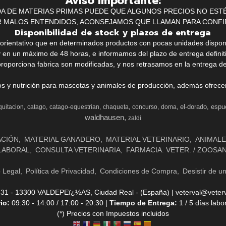
Aviso Importante:
IDA DE MATERIAS PRIMAS PUEDE QUE ALGUNOS PRECIOS NO EST
R MALOS ENTENDIDOS, ACONSEJAMOS QUE LLAMAN PARA CONFI
Disponibilidad de stock y plazos de entrega
k orientativo que en determinados productos con pocas unidades dispo
y en un máximo de 48 horas, e informamos del plazo de entrega definit
proporciona fabrica son modificadas, y nos retrasamos en la entrega de
ios y nutrición para mascotas y animales de producción, además ofrecemo
el-dorado
espu
quitacion
catago
catago-equestrian
chaqueta
concurso
doma
waldhausen
zaldi
ACIÓN
MATERIAL GANADERO
MATERIAL VETERINARIO
ANIMALE
LABORAL
CONSULTA VETERINARIA
FARMACIA. VETER. / ZOOSA
o Legal
Política de Privacidad
Condiciones de Compra
Desistir de u
- 13300 VALDEPEï¿½AS, Ciudad Real - (España) | veterval@veterv
rio:
09:30 - 14:00 / 17:00 - 20:30 |
Tiempo de Entrega:
1 / 5 días labo
(*) Precios con Impuestos incluidos