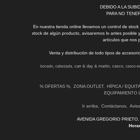
DEBIDO A LA SUB
PARA NO TENE
En nuestra tienda online llevamos un control de stoc
stock de algún producto, avisaremos lo antes posible 
artículos que nos 
Venta y distribución de todo tipos de accesor
carr & day & martin
casco
bocado
cabezada
casco-e
% OFERTAS %
ZONA OUTLET
HÍPICA / EQUIT
EQUIPAMIENTO 
Ir arriba
Contáctanos
Avis
AVENIDA GREGORIO PRIETO, 31 
Hora