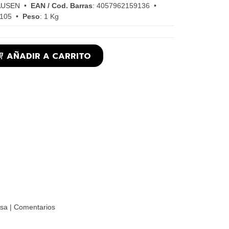
AUSEN
•
EAN / Cod. Barras
:
4057962159136
•
105
•
Peso
:
1 Kg
AÑADIR A CARRITO
lsa
|
Comentarios