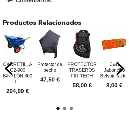
Comentarios
Productos Relacionados
CARRETILLA
Protector de
PROTECTORES
C&D
C2-900
pecho
TRASEROS
Jaboncillo
B/NYLON 300
FIR-TECH
Belvoir Tack...
47,50 €
L...
58,00 €
8,00 €
204,99 €