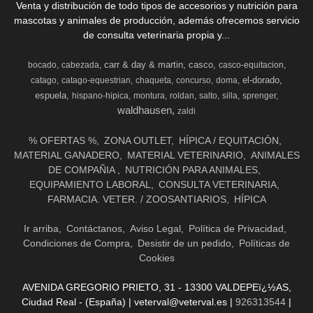
Venta y distribución de todo tipos de accesorios y nutrición para
mascotas y animales de producción, además ofrecemos servicio
de consulta veterinaria propia y...
carr & day & martin
casco
bocado
cabezada
casco-equitacion
el-dorado
catago
catago-equestrian
chaqueta
concurso
doma
espuela
hispano-hipica
montura
roldan
salto
silla
sprenger
waldhausen
zaldi
% OFERTAS %
ZONA OUTLET
HÍPICA / EQUITACIÓN
MATERIAL GANADERO
MATERIAL VETERINARIO
ANIMALES
DE COMPAÑIA
NUTRICIÓN PARA ANIMALES
EQUIPAMIENTO LABORAL
CONSULTA VETERINARIA
FARMACIA. VETER. / ZOOSANTIARIOS
HÍPICA
Ir arriba
Contáctanos
Aviso Legal
Política de Privacidad
Condiciones de Compra
Desistir de un pedido
Políticas de
Cookies
AVENIDA GREGORIO PRIETO, 31 - 13300 VALDEPEï¿½AS,
Ciudad Real - (España) | veterval@veterval.es |
926313544
|