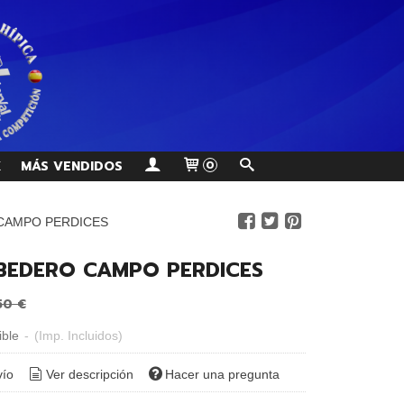
K
MÁS VENDIDOS
0
CAMPO PERDICES
BEDERO CAMPO PERDICES
50 €
ible
-
(Imp. Incluidos)
vío
Ver descripción
Hacer una pregunta