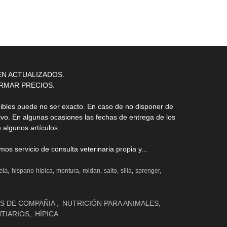
ÉN ACTUALIZADOS.
RMAR PRECIOS.
nibles puede no ser exacto. En caso de no disponer de
ivo. En algunas ocasiones las fechas de entrega de los
 algunos artículos.
s servicio de consulta veterinaria propia y...
ela
hispano-hipica
montura
roldan
salto
silla
sprenger
S DE COMPAÑIA
NUTRICIÓN PARA ANIMALES
NTIARIOS
HÍPICA