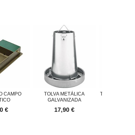
O CAMPO
TOLVA METÁLICA
TOLVAS PLÁS
TICO
GALVANIZADA
GALLI
0 €
17,90 €
6,95