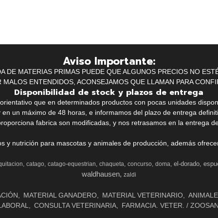
Aviso Importante:
IDA DE MATERIAS PRIMAS PUEDE QUE ALGUNOS PRECIOS NO EST
R MALOS ENTENDIDOS, ACONSEJAMOS QUE LLAMAN PARA CONFI
Disponibilidad de stock y plazos de entrega
k orientativo que en determinados productos con pocas unidades dispo
y en un máximo de 48 horas, e informamos del plazo de entrega definit
proporciona fabrica son modificadas, y nos retrasamos en la entrega de
ios y nutrición para mascotas y animales de producción, además ofrecemo
el-dorado
espu
quitacion
catago
catago-equestrian
chaqueta
concurso
doma
waldhausen
zaldi
ACIÓN
MATERIAL GANADERO
MATERIAL VETERINARIO
ANIMALE
LABORAL
CONSULTA VETERINARIA
FARMACIA. VETER. / ZOOSA