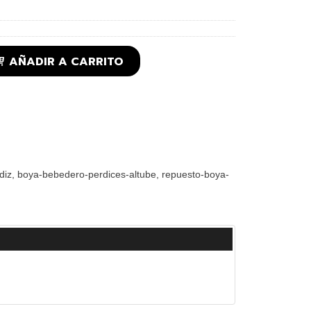
AÑADIR A CARRITO
diz
boya-bebedero-perdices-altube
repuesto-boya-