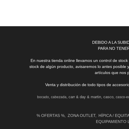
DEBIDO A LA SUB
PARA NO TENE
En nuestra tienda online llevamos un control de stoc
stock de algún producto, avisaremos lo antes posible 
artículos que nos 
Venta y distribución de todo tipos de accesor
carr & day & martin
casco
bocado
cabezada
casco-e
% OFERTAS %
ZONA OUTLET
HÍPICA / EQUIT
EQUIPAMIENTO 