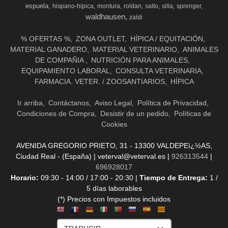
espuela
hispano-hipica
montura
roldan
salto
silla
sprenger
waldhausen
zaldi
% OFERTAS %
ZONA OUTLET
HÍPICA / EQUITACIÓN
MATERIAL GANADERO
MATERIAL VETERINARIO
ANIMALES
DE COMPAÑIA
NUTRICIÓN PARA ANIMALES
EQUIPAMIENTO LABORAL
CONSULTA VETERINARIA
FARMACIA. VETER. / ZOOSANTIARIOS
HÍPICA
Ir arriba
Contáctanos
Aviso Legal
Política de Privacidad
Condiciones de Compra
Desistir de un pedido
Políticas de
Cookies
AVENIDA GREGORIO PRIETO, 31 - 13300 VALDEPEï¿½AS,
Ciudad Real - (España) | veterval@veterval.es |
926313544
|
696928017
Horario:
09:30 - 14:00 / 17:00 - 20:30 |
Tiempo de Entrega:
1 /
5 días laborables
(*) Precios con Impuestos incluidos