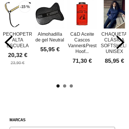
-15 %
PECHOPETRAL
Almohadilla
C&D Aceite
CHAQUETA
ALTA
de gel Neutral
Cascos
CLÁSICA
ESCUELA
Vanner&Prest
SOFTSHELL
55,95 €
Hoof...
UNISEX
20,32 €
71,30 €
85,95 €
23,90 €
MARCAS