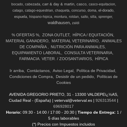
carr & day & martin
casco
bocado
cabezada
casco-equitacion
el-dorado
catago
catago-equestrian
chaqueta
concurso
doma
espuela
hispano-hipica
montura
roldan
salto
silla
sprenger
waldhausen
zaldi
% OFERTAS %
ZONA OUTLET
HÍPICA / EQUITACIÓN
MATERIAL GANADERO
MATERIAL VETERINARIO
ANIMALES
DE COMPAÑIA
NUTRICIÓN PARA ANIMALES
EQUIPAMIENTO LABORAL
CONSULTA VETERINARIA
FARMACIA. VETER. / ZOOSANTIARIOS
HÍPICA
Ir arriba
Contáctanos
Aviso Legal
Política de Privacidad
Condiciones de Compra
Desistir de un pedido
Políticas de
Cookies
AVENIDA GREGORIO PRIETO, 31 - 13300 VALDEPEï¿½AS,
Ciudad Real - (España) | veterval@veterval.es |
926313544
|
696928017
Horario:
09:30 - 14:00 / 17:00 - 20:30 |
Tiempo de Entrega:
1 /
5 días laborables
(*) Precios con Impuestos incluidos