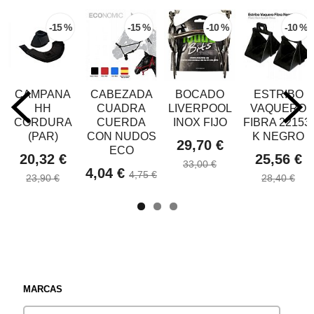
-15 %
-15 %
-10 %
-10 %
CAMPANA
CABEZADA
BOCADO
ESTRIBO
HH
CUADRA
LIVERPOOL
VAQUERO
CORDURA
CUERDA
INOX FIJO
FIBRA 22153-
(PAR)
CON NUDOS
K NEGRO
29,70 €
ECO
20,32 €
25,56 €
33,00 €
4,04 €
4,75 €
23,90 €
28,40 €
MARCAS