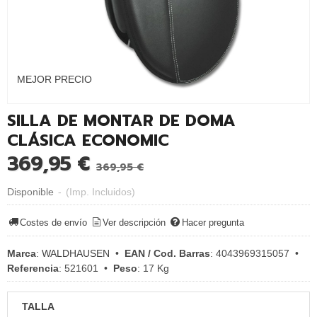
MEJOR PRECIO
SILLA DE MONTAR DE DOMA
CLÁSICA ECONOMIC
369,95 €
369,95 €
Disponible
-
(Imp. Incluidos)
Costes de envío
Ver descripción
Hacer pregunta
Marca
:
WALDHAUSEN
•
EAN / Cod. Barras
:
4043969315057
•
Referencia
:
521601
•
Peso
:
17 Kg
TALLA