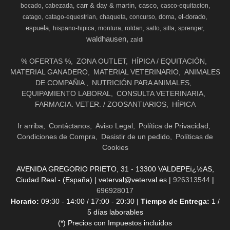
carr & day & martin
casco
bocado
cabezada
casco-equitacion
el-dorado
catago
catago-equestrian
chaqueta
concurso
doma
espuela
hispano-hipica
montura
roldan
salto
silla
sprenger
waldhausen
zaldi
% OFERTAS %
ZONA OUTLET
HÍPICA / EQUITACIÓN
MATERIAL GANADERO
MATERIAL VETERINARIO
ANIMALES
DE COMPAÑIA
NUTRICIÓN PARA ANIMALES
EQUIPAMIENTO LABORAL
CONSULTA VETERINARIA
FARMACIA. VETER. / ZOOSANTIARIOS
HÍPICA
Ir arriba
Contáctanos
Aviso Legal
Política de Privacidad
Condiciones de Compra
Desistir de un pedido
Políticas de
Cookies
AVENIDA GREGORIO PRIETO, 31 - 13300 VALDEPEï¿½AS,
Ciudad Real - (España) | veterval@veterval.es |
926313544
|
696928017
Horario:
09:30 - 14:00 / 17:00 - 20:30 |
Tiempo de Entrega:
1 /
5 días laborables
(*) Precios con Impuestos incluidos