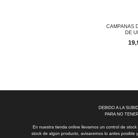
CAMPANAS D
DE U
19,
DEBIDO A LA SUB
PARA NO TENE
En nuestra tienda online llevamos un control de stoc
stock de algún producto, avisaremos lo antes posible 