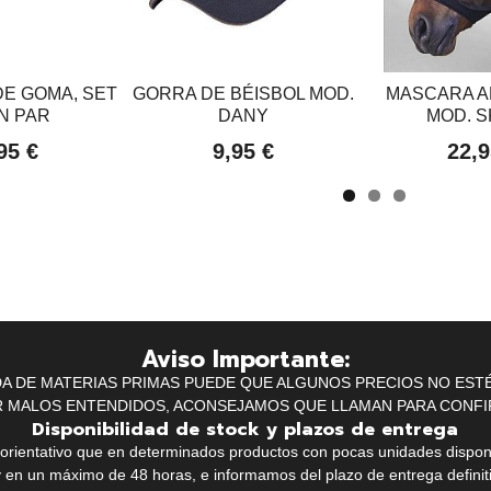
E GOMA, SET
GORRA DE BÉISBOL MOD.
MASCARA A
N PAR
DANY
MOD. S
95 €
9,95 €
22,9
Aviso Importante:
IDA DE MATERIAS PRIMAS PUEDE QUE ALGUNOS PRECIOS NO EST
R MALOS ENTENDIDOS, ACONSEJAMOS QUE LLAMAN PARA CONFI
Disponibilidad de stock y plazos de entrega
k orientativo que en determinados productos con pocas unidades dispo
y en un máximo de 48 horas, e informamos del plazo de entrega definit