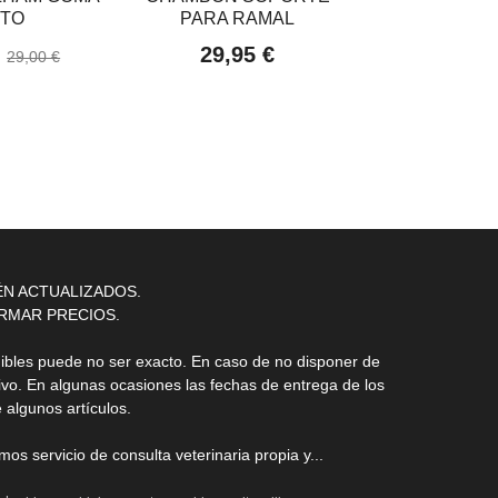
TO
PARA RAMAL
24,95
€
29,95 €
29,00 €
ÉN ACTUALIZADOS.
RMAR PRECIOS.
nibles puede no ser exacto. En caso de no disponer de
ivo. En algunas ocasiones las fechas de entrega de los
 algunos artículos.
s servicio de consulta veterinaria propia y...