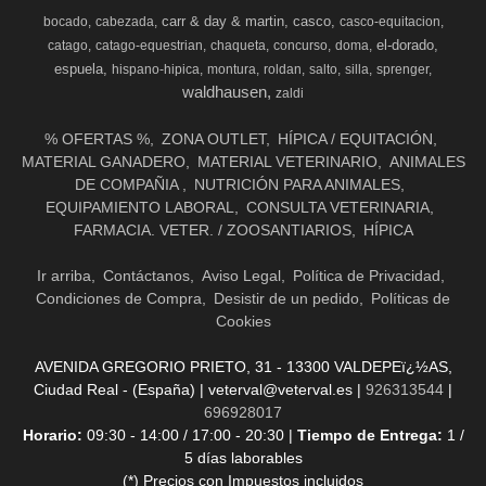
carr & day & martin
casco
bocado
cabezada
casco-equitacion
el-dorado
catago
catago-equestrian
chaqueta
concurso
doma
espuela
hispano-hipica
montura
roldan
salto
silla
sprenger
waldhausen
zaldi
% OFERTAS %
ZONA OUTLET
HÍPICA / EQUITACIÓN
MATERIAL GANADERO
MATERIAL VETERINARIO
ANIMALES
DE COMPAÑIA
NUTRICIÓN PARA ANIMALES
EQUIPAMIENTO LABORAL
CONSULTA VETERINARIA
FARMACIA. VETER. / ZOOSANTIARIOS
HÍPICA
Ir arriba
Contáctanos
Aviso Legal
Política de Privacidad
Condiciones de Compra
Desistir de un pedido
Políticas de
Cookies
AVENIDA GREGORIO PRIETO, 31 - 13300 VALDEPEï¿½AS,
Ciudad Real - (España) | veterval@veterval.es |
926313544
|
696928017
Horario:
09:30 - 14:00 / 17:00 - 20:30 |
Tiempo de Entrega:
1 /
5 días laborables
(*) Precios con Impuestos incluidos