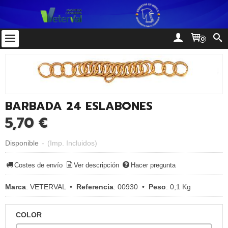
0
BARBADA 24 ESLABONES
5,70 €
Disponible
-
(Imp. Incluidos)
Costes de envío
Ver descripción
Hacer pregunta
Marca
:
VETERVAL
•
Referencia
:
00930
•
Peso
:
0,1 Kg
COLOR