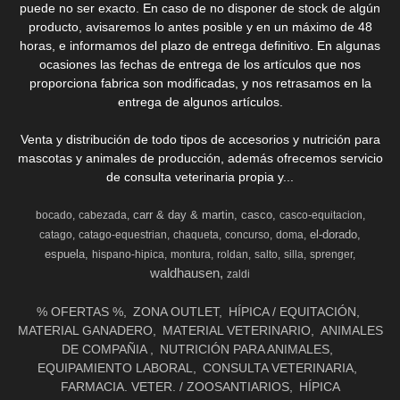
puede no ser exacto. En caso de no disponer de stock de algún
producto, avisaremos lo antes posible y en un máximo de 48
horas, e informamos del plazo de entrega definitivo. En algunas
ocasiones las fechas de entrega de los artículos que nos
proporciona fabrica son modificadas, y nos retrasamos en la
entrega de algunos artículos.
Venta y distribución de todo tipos de accesorios y nutrición para
mascotas y animales de producción, además ofrecemos servicio
de consulta veterinaria propia y...
carr & day & martin
casco
bocado
cabezada
casco-equitacion
el-dorado
catago
catago-equestrian
chaqueta
concurso
doma
espuela
hispano-hipica
montura
roldan
salto
silla
sprenger
waldhausen
zaldi
% OFERTAS %
ZONA OUTLET
HÍPICA / EQUITACIÓN
MATERIAL GANADERO
MATERIAL VETERINARIO
ANIMALES
DE COMPAÑIA
NUTRICIÓN PARA ANIMALES
EQUIPAMIENTO LABORAL
CONSULTA VETERINARIA
FARMACIA. VETER. / ZOOSANTIARIOS
HÍPICA