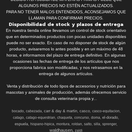
ALGUNOS PRECIOS NO ESTÉN ACTUALIZADOS.
PARA NO TENER MALOS ENTENDIDOS, ACONSEJAMOS QUE
LLAMAN PARA CONFIRMAR PRECIOS.
Disponibilidad de stock y plazos de entrega
En nuestra tienda online llevamos un control de stock orientativo
que en determinados productos con pocas unidades disponibles
puede no ser exacto. En caso de no disponer de stock de algún
producto, avisaremos lo antes posible y en un máximo de 48
horas, e informamos del plazo de entrega definitivo. En algunas
ocasiones las fechas de entrega de los artículos que nos
proporciona fabrica son modificadas, y nos retrasamos en la
entrega de algunos artículos.
Venta y distribución de todo tipos de accesorios y nutrición para
mascotas y animales de producción, además ofrecemos servicio
de consulta veterinaria propia y...
carr & day & martin
casco
bocado
cabezada
casco-equitacion
el-dorado
catago
catago-equestrian
chaqueta
concurso
doma
espuela
hispano-hipica
montura
roldan
salto
silla
sprenger
waldhausen
zaldi