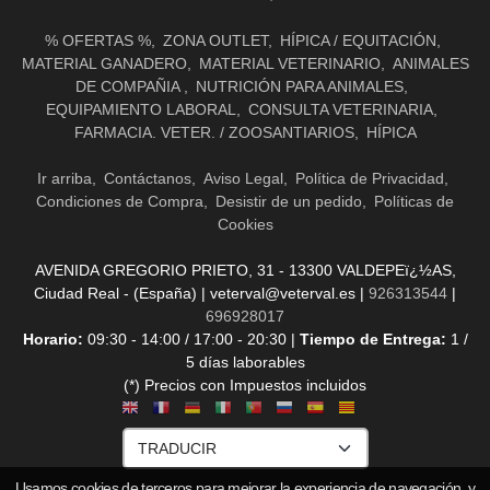
% OFERTAS %
ZONA OUTLET
HÍPICA / EQUITACIÓN
MATERIAL GANADERO
MATERIAL VETERINARIO
ANIMALES
DE COMPAÑIA
NUTRICIÓN PARA ANIMALES
EQUIPAMIENTO LABORAL
CONSULTA VETERINARIA
FARMACIA. VETER. / ZOOSANTIARIOS
HÍPICA
Ir arriba
Contáctanos
Aviso Legal
Política de Privacidad
Condiciones de Compra
Desistir de un pedido
Políticas de
Cookies
AVENIDA GREGORIO PRIETO, 31 - 13300 VALDEPEï¿½AS,
Ciudad Real - (España) | veterval@veterval.es |
926313544
|
696928017
Horario:
09:30 - 14:00 / 17:00 - 20:30 |
Tiempo de Entrega:
1 /
5 días laborables
(*) Precios con Impuestos incluidos
Usamos cookies de terceros para mejorar la experiencia de navegación, y