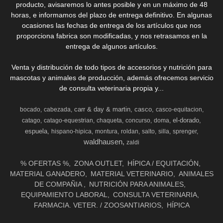
producto, avisaremos lo antes posible y en un máximo de 48
horas, e informamos del plazo de entrega definitivo. En algunas
ocasiones las fechas de entrega de los artículos que nos
proporciona fabrica son modificadas, y nos retrasamos en la
entrega de algunos artículos.
Venta y distribución de todo tipos de accesorios y nutrición para
mascotas y animales de producción, además ofrecemos servicio
de consulta veterinaria propia y...
carr & day & martin
casco
bocado
cabezada
casco-equitacion
el-dorado
catago
catago-equestrian
chaqueta
concurso
doma
espuela
hispano-hipica
montura
roldan
salto
silla
sprenger
waldhausen
zaldi
% OFERTAS %
ZONA OUTLET
HÍPICA / EQUITACIÓN
MATERIAL GANADERO
MATERIAL VETERINARIO
ANIMALES
DE COMPAÑIA
NUTRICIÓN PARA ANIMALES
EQUIPAMIENTO LABORAL
CONSULTA VETERINARIA
FARMACIA. VETER. / ZOOSANTIARIOS
HÍPICA