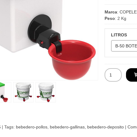
Marca
:
COPELE
Peso
:
2 Kg
LITROS
S
|
Tags:
bebedero-pollos
bebedero-gallinas
bebedero-deposito
|
Come