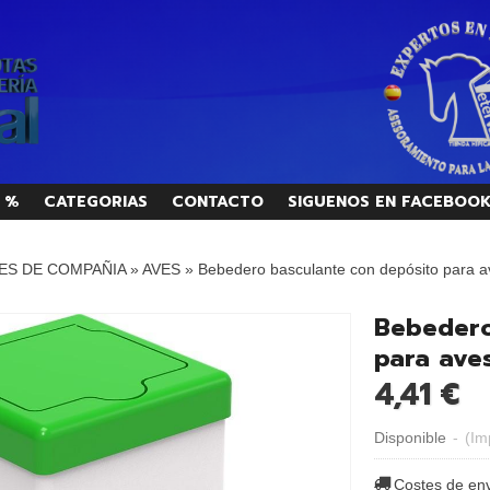
 %
CATEGORIAS
CONTACTO
SIGUENOS EN FACEBOO
ES DE COMPAÑIA
»
AVES
»
Bebedero basculante con depósito para a
Bebedero
para ave
4,41 €
Disponible
-
(Im
Costes de en