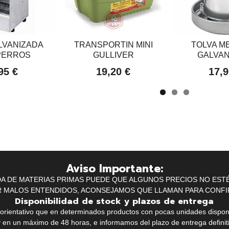
LVANIZADA
TRANSPORTIN MINI
TOLVA M
PERROS
GULLIVER
GALVAN
95 €
19,20 €
17,9
Aviso Importante:
IDA DE MATERIAS PRIMAS PUEDE QUE ALGUNOS PRECIOS NO EST
R MALOS ENTENDIDOS, ACONSEJAMOS QUE LLAMAN PARA CONFI
Disponibilidad de stock y plazos de entrega
k orientativo que en determinados productos con pocas unidades dispo
y en un máximo de 48 horas, e informamos del plazo de entrega definit