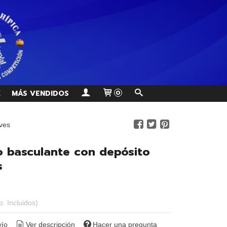
K
MÁS VENDIDOS
0
ves
 basculante con depósito
s
p. Incluidos)
vío
Ver descripción
Hacer una pregunta