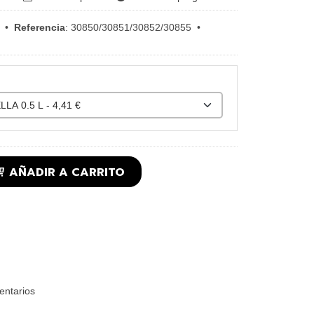
•
Referencia
:
30850/30851/30852/30855
•
AÑADIR A CARRITO
ntarios