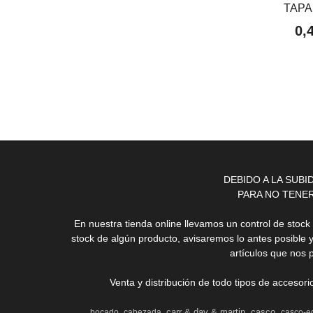
TAPA
0,
DEBIDO A LA SUB
PARA NO TENE
En nuestra tienda online llevamos un control de stoc
stock de algún producto, avisaremos lo antes posible 
artículos que nos 
Venta y distribución de todo tipos de accesor
carr & day & martin
casco
bocado
cabezada
casco-e