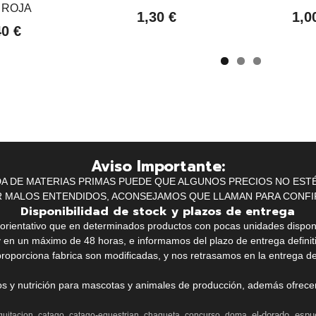
 ROJA
1,30 €
1,0
40 €
Aviso Importante:
IDA DE MATERIAS PRIMAS PUEDE QUE ALGUNOS PRECIOS NO EST
R MALOS ENTENDIDOS, ACONSEJAMOS QUE LLAMAN PARA CONFI
Disponibilidad de stock y plazos de entrega
k orientativo que en determinados productos con pocas unidades dispo
y en un máximo de 48 horas, e informamos del plazo de entrega definit
proporciona fabrica son modificadas, y nos retrasamos en la entrega de
ios y nutrición para mascotas y animales de producción, además ofrecemo
el-dorado
espu
quitacion
catago
catago-equestrian
chaqueta
concurso
doma