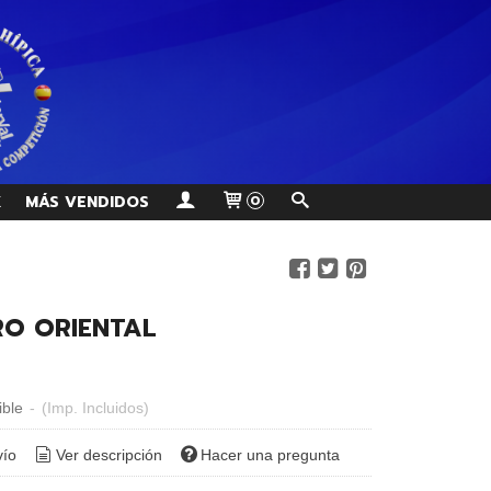
K
MÁS VENDIDOS
0
O ORIENTAL
ible
-
(Imp. Incluidos)
vío
Ver descripción
Hacer una pregunta