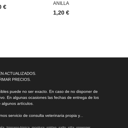
ANILLA
KOMOD
0 €
1,20 €
9,00
ÉN ACTUALIZADOS.
RMAR PRECIOS.
nibles puede no ser exacto. En caso de no disponer de
ivo. En algunas ocasiones las fechas de entrega de los
 algunos artículos.
s servicio de consulta veterinaria propia y...
ela
hispano-hipica
montura
roldan
salto
silla
sprenger